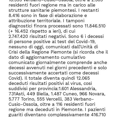
residenti fuori regione ma in carico alle
strutture sanitarie piemontesi. I restanti
8.416 sono in fase di elaborazione e
attribuzione territoriale. I tamponi
diagnostici finora processati sono 11.846.510
(+ 16.452 rispetto a ieri), di cui
2.747.420 risultati negativi. Sono 6 i decessi
di persone positive al test del Covid-19,
nessuno di oggi, comunicati dall’Unità di
Crisi della Regione Piemonte (si ricorda che il
dato di aggiornamento cumulativo
comunicato giornalmente comprende anche
decessi avvenuti nei giorni precedenti e solo
successivamente accertati come decessi
Covid). Il totale diventa quindi 12.065
deceduti risultati positivi al virus, così
suddivisi per provincia:1.601 Alessandria,
731Asti, 449 Biella, 1.487 Cuneo, 966 Novara,
5.777 Torino, 555 Vercelli, 383 Verbano-
Cusio-Ossola, oltre a 116 residenti fuori
regione ma deceduti in Piemonte. I pazienti
guariti diventano complessivamente 416.710