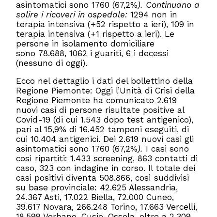
asintomatici sono
1760
(67,2%
).
Continuano a
salire i ricoveri in ospedale:
1294 non in
terapia intensiva (+52
rispetto a ieri), 109 in
terapia intensiva (+1
rispetto a ieri). Le
persone in isolamento domiciliare
sono
78.688, 1062 i guariti, 6 i decessi
(nessuno di oggi).
Ecco nel dettaglio i dati del bollettino della
Regione Piemonte: Oggi l’Unità di Crisi della
Regione Piemonte ha comunicato 2.619
nuovi casi di persone risultate positive al
Covid-19 (di cui 1.543 dopo test antigenico),
pari al 15,9% di 16.452 tamponi eseguiti, di
cui 10.404 antigenici. Dei 2.619 nuovi casi gli
asintomatici sono 1760 (67,2%
).
I casi sono
così ripartiti: 1.433 screening, 863 contatti di
caso, 323 con indagine in corso. Il totale dei
casi positivi diventa 508.866, così suddivisi
su base provinciale: 42.625 Alessandria,
24.367 Asti, 17.022 Biella, 72.000 Cuneo,
39.617 Novara, 266.248 Torino, 17.663 Vercelli,
18.599 Verbano-Cusio-Ossola, oltre a 2.309