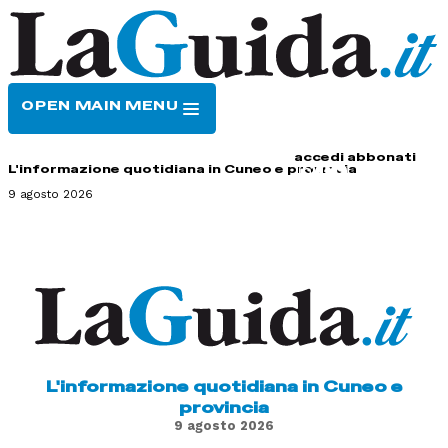
OPEN MAIN MENU
HOME
CONTATTI
accedi
abbonati
L'informazione quotidiana in Cuneo e provincia
9 agosto 2026
L'informazione quotidiana in Cuneo e
provincia
9 agosto 2026