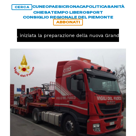
CUNEO
PAESI
CRONACA
POLITICA
SANITÀ
CERCA
CHIESA
TEMPO LIBERO
SPORT
CONSIGLIO REGIONALE DEL PIEMONTE
ABBONATI
lavolo, iniziata la preparazione della nuova Granda Volle