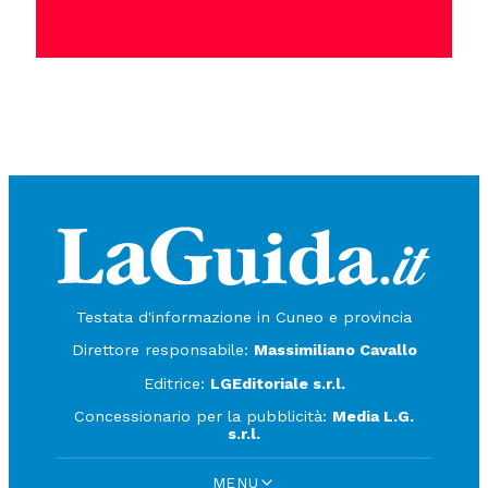
Testata d'informazione in Cuneo e provincia
Direttore responsabile:
Massimiliano Cavallo
Editrice:
LGEditoriale s.r.l.
Concessionario per la pubblicità:
Media L.G.
s.r.l.
MENU