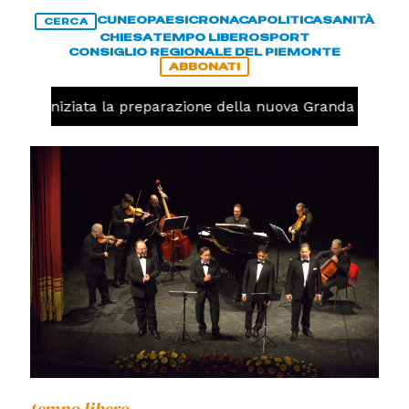
CUNEO
PAESI
CRONACA
POLITICA
SANITÀ
CERCA
CHIESA
TEMPO LIBERO
SPORT
CONSIGLIO REGIONALE DEL PIEMONTE
ABBONATI
volo, iniziata la preparazione della nuova Granda Volley 