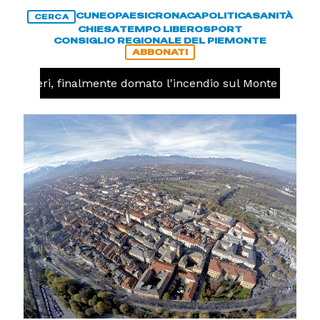
CUNEO
PAESI
CRONACA
POLITICA
SANITÀ
CERCA
CHIESA
TEMPO LIBERO
SPORT
CONSIGLIO REGIONALE DEL PIEMONTE
ABBONATI
Valdieri, finalmente domato l'incendio sul Monte Piastra