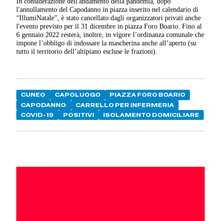
In considerazione dell'andamento della pandemia, dopo
l'annullamento del Capodanno in piazza inserito nel calendario di
“IllumiNatale”, è stato cancellato dagli organizzatori privati anche
l'evento previsto per il 31 dicembre in piazza Foro Boario. Fino al
6 gennaio 2022 resterà, inoltre, in vigore l’ordinanza comunale che
impone l’obbligo di indossare la mascherina anche all’aperto (su
tutto il territorio dell’altipiano escluse le frazioni).
CUNEO
CAPOLUOGO
PIAZZA FORO BOARIO
CAPODANNO
CARRELLO PER INFERMERIA
COVID-19
POSITIVI
ISOLAMENTO DOMICILIARE