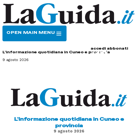
OPEN MAIN MENU
HOME
CONTATTI
accedi
abbonati
L'informazione quotidiana in Cuneo e provincia
9 agosto 2026
L'informazione quotidiana in Cuneo e
provincia
9 agosto 2026