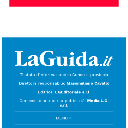
Testata d'informazione in Cuneo e provincia
Direttore responsabile:
Massimiliano Cavallo
Editrice:
LGEditoriale s.r.l.
Concessionario per la pubblicità:
Media L.G.
s.r.l.
MENU