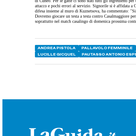
di Cuneo. Per le gatte ci sono stati tutti gli ingredienti p
attacco e pochi errori al servizio. Signorile si è affidata a 
difesa insieme al muro di Kuznetsova, ha commentato: "Sia
Dovremo giocare un testa a testa contro Casalmaggiore per m
soprattutto nel match casalingo di domenica prossima cont
ANDREA PISTOLA
PALLAVOLO FEMMINILE
LUCILLE GICQUEL
PAUTASSO ANTONIO ESP