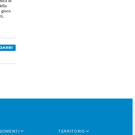
nica in
della
 gioco.
ti,
SGARBI
GOMENTI
TERRITORIO