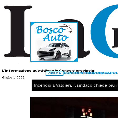
HOME
CONTATTI
L'informazione quotidiana in Cuneo e provincia
CUNEO
PAESI
CRONACA
POL
CERCA
6 agosto 2026
CRONACA -
Incendio a Valdieri, il sindaco chiede più int