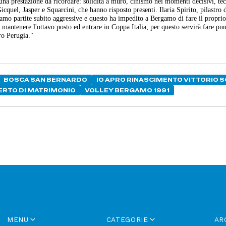
er una prestazione da ricordare: solidità a muro, cinismo nei momenti decisivi, tec
Gicquel, Jasper e Squarcini, che hanno risposto presenti. Ilaria Spirito, pilastro 
mo partite subito aggressive e questo ha impedito a Bergamo di fare il proprio
antenere l'ottavo posto ed entrare in Coppa Italia; per questo servirà fare pun
ro Perugia."
BOSCA SAN BERNARDO
IO APRO RINASCIMENTO VITTORIO 
ERTO DI MATRIMONIO
VOLLEY BERGAMO 1991
MENU
CATEGORIE
AR