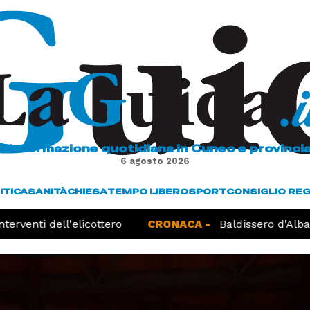
L'informazione quotidiana in Cuneo e provinci
6 agosto 2026
ITICA
SANITÀ
CHIESA
TEMPO LIBERO
SPORT
CONSIGLIO RE
erventi dell'elicottero
CRONACA -
Baldissero d'Alba, 