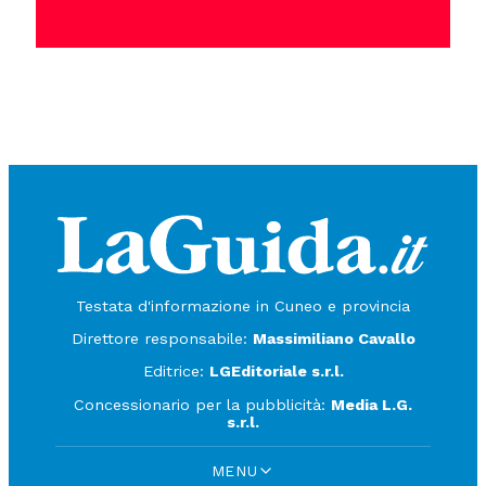
Testata d'informazione in Cuneo e provincia
Direttore responsabile:
Massimiliano Cavallo
Editrice:
LGEditoriale s.r.l.
Concessionario per la pubblicità:
Media L.G.
s.r.l.
MENU