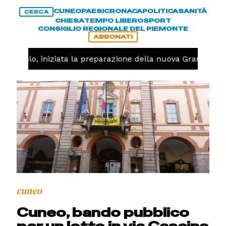
CUNEO
PAESI
CRONACA
POLITICA
SANITÀ
CERCA
CHIESA
TEMPO LIBERO
SPORT
CONSIGLIO REGIONALE DEL PIEMONTE
ABBONATI
allavolo, iniziata la preparazione della nuova Granda Vol
cuneo
Cuneo, bando pubblico
per un lotto in via Cascina