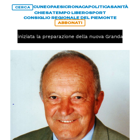
CUNEO
PAESI
CRONACA
POLITICA
SANITÀ
CERCA
CHIESA
TEMPO LIBERO
SPORT
CONSIGLIO REGIONALE DEL PIEMONTE
ABBONATI
avolo, iniziata la preparazione della nuova Granda Volley