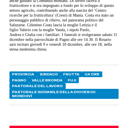
anche guidato la Comunità montana. Di lavoro faceva il
frutticoltore e si era impegnato a fondo per lo sviluppo di questo
settore agricolo, contribuendo anche alla nascita del ‘Centro
ricerche per la frutticoltura’ (Creso) di Manta. Costa era stato un
personaggio pubblico di rilievo, nel panorama politico del
Saluzzese. Celestino Costa lascia la moglie Letizia e il
figlio Valerio con la moglie Vanda, i nipoti Paolo,
Andrea e Giulia con i familiari. I funerali si svolgeranno sabato 11
dicembre nella parrocchiale di Pagno alle ore 14.30. Il Rosario
sarà recitato giovedì 9 e venerdì 10 dicembre, alle ore 18, nella
stessa medesima chiesa.
PROVINCIA
SINDACO
FRUTTA
CA CN5
PAGNO
VALLE BRONDA
FUJI
PASTORALE DEL LAVORO
PASTORALE GIOVANILE DELLA DIOCESI DI
MONDOVÌ