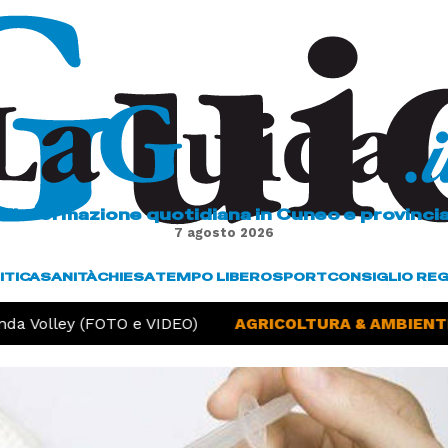
L'informazione quotidiana in Cuneo e provinci
7 agosto 2026
ITICA
SANITÀ
CHIESA
TEMPO LIBERO
SPORT
CONSIGLIO RE
da Volley (FOTO e VIDEO)
AGRICOLTURA & AMBIENTE 