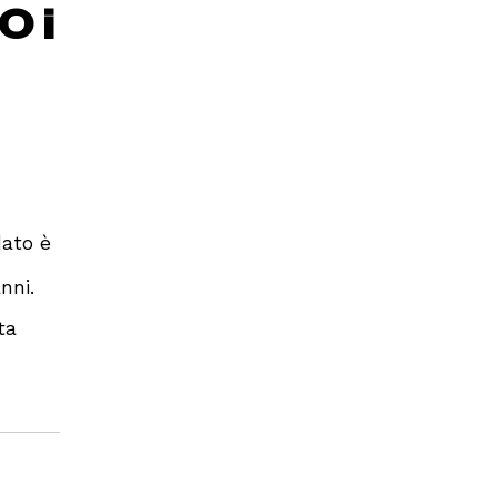
0 i
dato è
nni.
ta