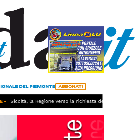
a
ACCEDI
ABBONATI
GIONALE DEL PIEMONTE
ABBONATI
-
Siccità, la Regione verso la richiesta dello stato di cala