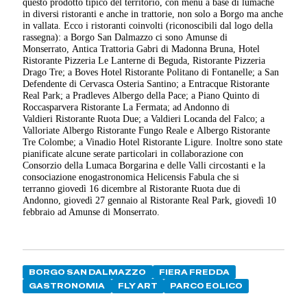
questo prodotto tipico del territorio, con menù a base di lumache
in diversi ristoranti e anche in trattorie, non solo a Borgo ma anche
in vallata. Ecco i ristoranti coinvolti (riconoscibili dal logo della
rassegna): a Borgo San Dalmazzo ci sono Amunse di
Monserrato, Antica Trattoria Gabri di Madonna Bruna, Hotel
Ristorante Pizzeria Le Lanterne di Beguda, Ristorante Pizzeria
Drago Tre; a Boves Hotel Ristorante Politano di Fontanelle; a San
Defendente di Cervasca Osteria Santino; a Entracque Ristorante
Real Park; a Pradleves Albergo della Pace; a Piano Quinto di
Roccasparvera Ristorante La Fermata; ad Andonno di
Valdieri Ristorante Ruota Due; a Valdieri Locanda del Falco; a
Valloriate Albergo Ristorante Fungo Reale e Albergo Ristorante
Tre Colombe; a Vinadio Hotel Ristorante Ligure. Inoltre sono state
pianificate alcune serate particolari in collaborazione con
Consorzio della Lumaca Borgarina e delle Valli circostanti e la
consociazione enogastronomica Helicensis Fabula che si
terranno giovedì 16 dicembre al Ristorante Ruota due di
Andonno, giovedì 27 gennaio al Ristorante Real Park, giovedì 10
febbraio ad Amunse di Monserrato.
BORGO SAN DALMAZZO
FIERA FREDDA
GASTRONOMIA
FLY ART
PARCO EOLICO