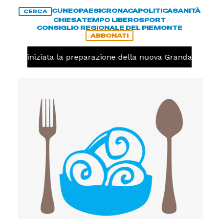
CUNEO
PAESI
CRONACA
POLITICA
SANITÀ
CERCA
CHIESA
TEMPO LIBERO
SPORT
CONSIGLIO REGIONALE DEL PIEMONTE
ABBONATI
avolo, iniziata la preparazione della nuova Granda Volley 