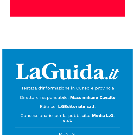
Testata d'informazione in Cuneo e provincia
Direttore responsabile:
Massimiliano Cavallo
Editrice:
LGEditoriale s.r.l.
Concessionario per la pubblicità:
Media L.G.
s.r.l.
MENU