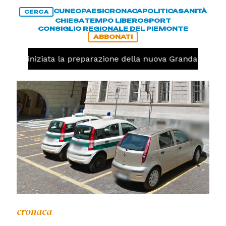
CUNEO
PAESI
CRONACA
POLITICA
SANITÀ
CERCA
CHIESA
TEMPO LIBERO
SPORT
CONSIGLIO REGIONALE DEL PIEMONTE
ABBONATI
avolo, iniziata la preparazione della nuova Granda Volley
cronaca