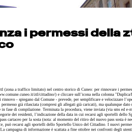
za i permessi della z
ico
tl (zona a traffico limitato) nel centro storico di Cuneo: per rinnovare i permes
w.comune.cuneo.it/ztl/cittadino/) e cliccare sull’icona nella colonna "Duplica
 rinnovo - spiegano dal Comune - prevede, per semplificare e velocizzare l’op
 permesso già rilasciata (compresi gli allegati già caricati), ma qualunque dato 
e in fase di compilazione. Terminata la procedura, viene inviata (via sms ed e-
orie dei residenti, l’indicazione della data in cui recarsi agli sportelli dello S
 pass cartaceo per la sosta (nota: al momento del ritiro del nuovo pass sosta è ne
sce, può recarsi agli sportelli dello Sportello Unico del Cittadino. I nuovi perme
 La campagna di informazione è scattata a fine ottobre nei confronti degli utent