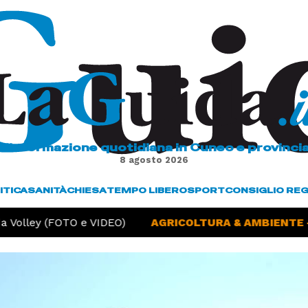
L'informazione quotidiana in Cuneo e provinci
8 agosto 2026
ITICA
SANITÀ
CHIESA
TEMPO LIBERO
SPORT
CONSIGLIO RE
 Volley (FOTO e VIDEO)
AGRICOLTURA & AMBIENTE -