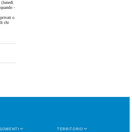
i (lunedì
a quando -
privati o
di chi
GOMENTI
TERRITORIO