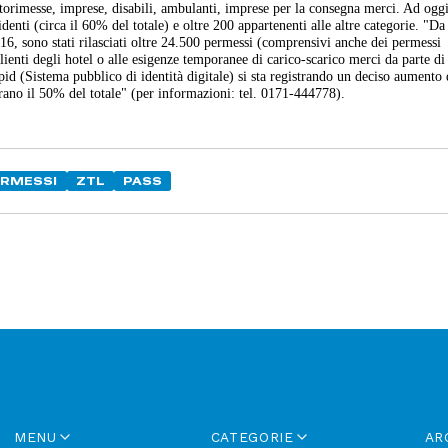
 autorimesse, imprese, disabili, ambulanti, imprese per la consegna merci. Ad ogg
enti (circa il 60% del totale) e oltre 200 appartenenti alle altre categorie. "D
016, sono stati rilasciati oltre 24.500 permessi (comprensivi anche dei permessi
ienti degli hotel o alle esigenze temporanee di carico-scarico merci da parte di 
id (Sistema pubblico di identità digitale) si sta registrando un deciso aumento 
iorano il 50% del totale" (per informazioni: tel. 0171-444778).
ERMESSI
ZTL
PASS
MENU
CATEGORIE
AR