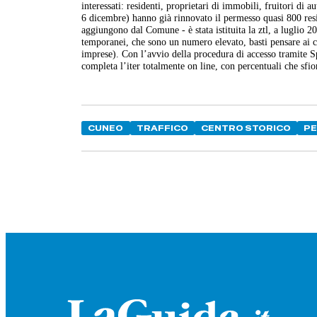
interessati: residenti, proprietari di immobili, fruitori di
6 dicembre) hanno già rinnovato il permesso quasi 800 resid
aggiungono dal Comune - è stata istituita la ztl, a luglio 2
temporanei, che sono un numero elevato, basti pensare ai cl
imprese). Con l’avvio della procedura di accesso tramite Sp
completa l’iter totalmente on line, con percentuali che sf
CUNEO
TRAFFICO
CENTRO STORICO
P