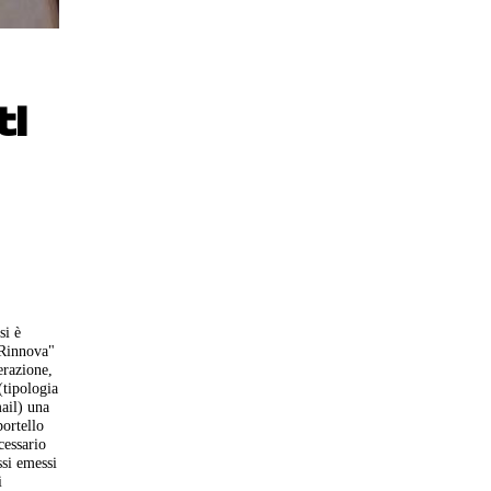
tl
si è
/Rinnova"
erazione,
(tipologia
mail) una
portello
cessario
ssi emessi
i