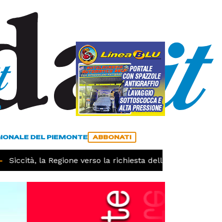
a
ACCEDI
ABBONATI
GIONALE DEL PIEMONTE
ABBONATI
Siccità, la Regione verso la richiesta dello stato di calami