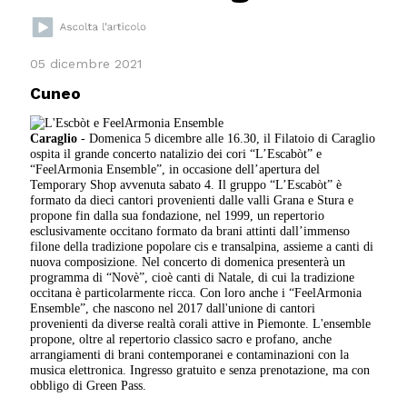
05 dicembre 2021
Cuneo
Caraglio
- Domenica 5 dicembre alle 16.30, il Filatoio di Caraglio
ospita il grande concerto natalizio dei cori “L’Escabòt” e
“FeelArmonia Ensemble”, in occasione dell’apertura del
Temporary Shop avvenuta sabato 4. Il gruppo “L’Escabòt” è
formato da dieci cantori provenienti dalle valli Grana e Stura e
propone fin dalla sua fondazione, nel 1999, un repertorio
esclusivamente occitano formato da brani attinti dall’immenso
filone della tradizione popolare cis e transalpina, assieme a canti di
nuova composizione. Nel concerto di domenica presenterà un
programma di “Novè”, cioè canti di Natale, di cui la tradizione
occitana è particolarmente ricca. Con loro anche i “FeelArmonia
Ensemble”, che nascono nel 2017 dall'unione di cantori
provenienti da diverse realtà corali attive in Piemonte. L'ensemble
propone, oltre al repertorio classico sacro e profano, anche
arrangiamenti di brani contemporanei e contaminazioni con la
musica elettronica. Ingresso gratuito e senza prenotazione, ma con
obbligo di Green Pass.