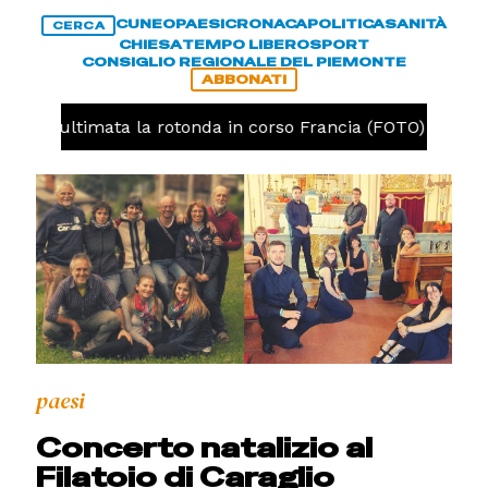
CUNEO
PAESI
CRONACA
POLITICA
SANITÀ
CERCA
CHIESA
TEMPO LIBERO
SPORT
CONSIGLIO REGIONALE DEL PIEMONTE
ABBONATI
uneo, ultimata la rotonda in corso Francia (FOTO)
CR
paesi
Concerto natalizio al
Filatoio di Caraglio