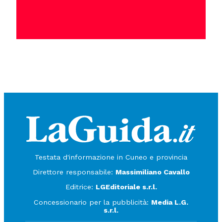
Testata d'informazione in Cuneo e provincia
Direttore responsabile:
Massimiliano Cavallo
Editrice:
LGEditoriale s.r.l.
Concessionario per la pubblicità:
Media L.G.
s.r.l.