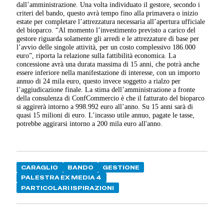
dall’amministrazione. Una volta individuato il gestore, secondo i
criteri del bando, questo avrà tempo fino alla primavera o inizio
estate per completare l’attrezzatura necessaria all’apertura ufficiale
del bioparco. “Al momento l’investimento previsto a carico del
gestore riguarda solamente gli arredi e le attrezzature di base per
l’avvio delle singole attività, per un costo complessivo 186.000
euro”, riporta la relazione sulla fattibilità economica. La
concessione avrà una durata massima di 15 anni, che potrà anche
essere inferiore nella manifestazione di interesse, con un importo
annuo di 24 mila euro, questo invece soggetto a rialzo per
l’aggiudicazione finale. La stima dell’amministrazione a fronte
della consulenza di ConfCommercio è che il fatturato del bioparco
si aggirerà intorno a 998.992 euro all’anno. Su 15 anni sarà di
quasi 15 milioni di euro. L’incasso utile annuo, pagate le tasse,
potrebbe aggirarsi intorno a 200 mila euro all'anno.
CARAGLIO
BANDO
GESTIONE
PALESTRA EX MEDIA 4
PARTICOLARI ISPIRAZIONI