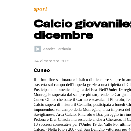
sport
Calcio giovanile:
dicembre
04 dicembre 2021
Cuneo
Il primo fine settimana calcistico di dicembre si apre in am
trasferta sul campo dell'Imperia grazie a una tripletta di 
Posticipata a domenica la gara del Bra. Nell'Under 19 regio
Monregale superata dal sempre più sorprendente Carignano e
Cuneo Olmo, che batte il Garino e scavalca il Pinerolo, fe
Calcio supera di misura il Centallo, posticipata a lunedì 
imponendosi sul campo della Monregale, altra impresa del
Saviglianese, Area Calcio, Pinerolo e Bra, pareggio in rim
Pedona e Bra, Chisola inarrestabile anche a Cherasco, il
10 successi consecutivi per l'Under 19 del Valle Po, ultim
Calcio. (Nella foto i 2007 del San Benigno vittoriosi per 4