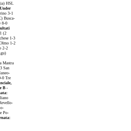
gia) HSL
Under
rino 3-1
C) Busca-
e 8-0
ultati
1 (2
chese 1-3
 Olmo 1-2
o 2-2
Agu)
a Mastra
-3 San
Cuneo-
-0 Tre
nciale,
e B -
nata:
liano
Revello-
io-
e Po-
ornata: