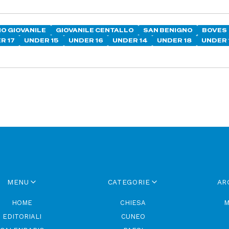
IO GIOVANILE
GIOVANILE CENTALLO
SAN BENIGNO
BOVES
R 17
UNDER 15
UNDER 16
UNDER 14
UNDER 18
UNDER 
MENU
CATEGORIE
AR
HOME
CHIESA
M
EDITORIALI
CUNEO