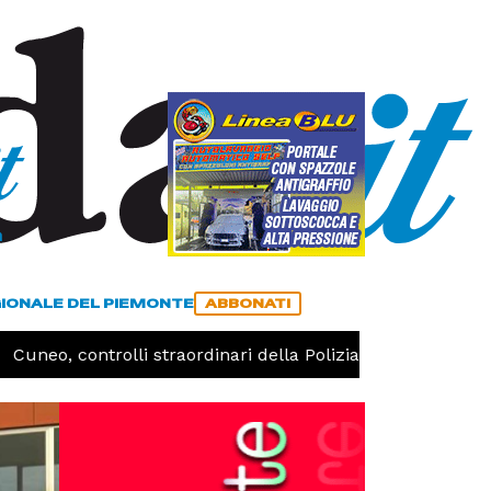
a
ACCEDI
ABBONATI
GIONALE DEL PIEMONTE
ABBONATI
uneo, controlli straordinari della Polizia: 187 persone identi