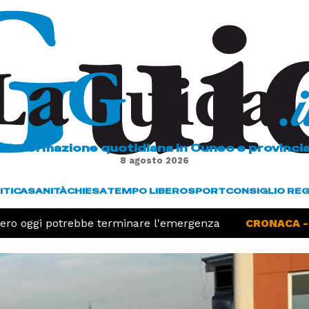
L'informazione quotidiana in Cuneo e provinci
8 agosto 2026
ITICA
SANITÀ
CHIESA
TEMPO LIBERO
SPORT
CONSIGLIO RE
tero oggi potrebbe terminare l'emergenza
CRONACA -
C