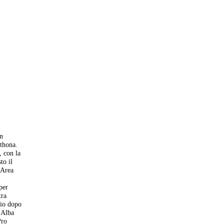
in
rthona.
, con la
to il
'Area
per
tra
gio dopo
'Alba
ro