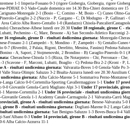
anremese 1-1 Imperia-Fossano 0-3 (rigore Giobergia, Giobergia, rigore Giober
agnese-PDHAE 0-3 Vado-Casale domenica ore 14.30 Bra-Chieri domenica ore 15
arignano-Monregale 2-1 (Bosio - C; Comino - M; Bosio - C) Cuneo Olmo-Ga
 Pinerolo-Caraglio 2-2 (Nuccio - P; Gargano - C; Di Modugno - P; Gallinari - 
P) Area Calcio Alba Roero-Centallo 1-0 (Randazzo) Chisola-PancalieriCastagnol
gnulo) Cheraschese-Albese lunedì ore 20.30
Under 18 regionale, girone C - ris
ubatti, Pechenino - C; Mare, Bessone - A) San Secondo-Atletico Racconigi 2-
r 16 regionale, girone D - risultati dodicesima giornata:
Monregale-Cheras
ianese-Fossano 2-1 (Zampedri - S; Mondino - F; Zampedri - S) Centallo-Cuneo
o 0-7 (Riverditi, 2 Palaia, Rigoni, Derelitto, Messina, Fassino) Pedona-Saluzz
(Bonino - A; Sapori, 2 Stojmenovshi, 2 Brondino - B) Caraglio-Pinerolo 0-1 (
rnata:
Cheraschese-Chisola 1-5 (Rizza, De Notarpietro - Chi; Perronace - Che;
-3 (Scavone - F; Marconi, Lubatti, Boaglio - C) Pedona-Bra 2-2 (Kroni - P; L
e A - risultati undicesima giornata:
Valvaraita-Boves 1-0 Genola-Valle Po 3
Valle Stura-Olimpic Saluzzo 3-2 Bisalta-Azzurra lunedì ore 20.30 Auxilium 
i undicesima giornata:
Alba Calcio-Marene 5-1 Sommariva Perno-Montatese 0
le-Langa Calcio 0-0 Cortemilia-Sporting Cavallermaggiore 1-1
Under 17 provi
io 0-0 Giovanile Genola-Carrù Magliano Alpi 3-1
Under 17 provinciale, giron
1-1 Marene-Cortemilia 2-1
Under 16 provinciale - risultati undicesima gior
o-Giovanile Genola 1-1 Academy Canale-Carmagnola 2-1 Valvaraita-Carrù Mag
rovinciali, girone A - risultati undicesima giornata:
Benese-Valvaraita 5-0 
, girone B - risultati undicesima giornata:
Dogliani-Marene 0-2 Langa Calc
risultati undicesima giornata:
San Benigno-Saluzzo 1-3 Boves-Busca 0-4 Vall
igi-Sant'Albano 0-3
Under 14 provinciali, girone B - risultati undicesima gi
0-6 Alba Calcio-Azzurra 11-1