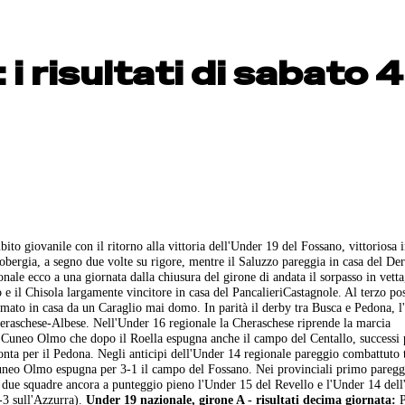
 i risultati di sabato 4
bito giovanile con il ritorno alla vittoria dell'Under 19 del Fossano, vittoriosa 
Giobergia, a segno due volte su rigore, mentre il Saluzzo pareggia in casa del De
nale ecco a una giornata dalla chiusura del girone di andata il sorpasso in vetta
 il Chisola largamente vincitore in casa del PancalieriCastagnole. Al terzo pos
rmato in casa da un Caraglio mai domo. In parità il derby tra Busca e Pedona, l
Cheraschese-Albese. Nell'Under 16 regionale la Cheraschese riprende la marcia
 Cuneo Olmo che dopo il Roella espugna anche il campo del Centallo, successi 
onta per il Pedona. Negli anticipi dell'Under 14 regionale pareggio combattuto 
 Cuneo Olmo espugna per 3-1 il campo del Fossano. Nei provinciali primo pareg
e due squadre ancora a punteggio pieno l'Under 15 del Revello e l'Under 14 dell
-3 sull'Azzurra).
Under 19 nazionale, girone A - risultati decima giornata:
P