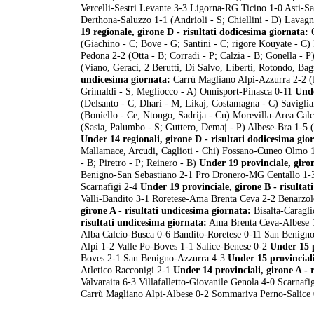
Vercelli-Sestri Levante 3-3 Ligorna-RG Ticino 1-0 Asti-S
Derthona-Saluzzo 1-1 (Andrioli - S; Chiellini - D) Lav
19 regionale, girone D - risultati dodicesima giornata:
C
(Giachino - C; Bove - G; Santini - C; rigore Kouyate - C)
Pedona 2-2 (Otta - B; Corradi - P; Calzia - B; Gonella - 
(Viano, Geraci, 2 Berutti, Di Salvo, Liberti, Rotondo, Ba
undicesima giornata:
Carrù Magliano Alpi-Azzurra 2-2 (L
Grimaldi - S; Megliocco - A) Onnisport-Pinasca 0-11
Unde
(Delsanto - C; Dhari - M; Likaj, Costamagna - C) Savigl
(Boniello - Ce; Ntongo, Sadrija - Cn) Morevilla-Area Calci
(Sasia, Palumbo - S; Guttero, Demaj - P) Albese-Bra 1-5 
Under 14 regionali, girone D - risultati dodicesima gio
Mallamace, Arcudi, Caglioti - Chi) Fossano-Cuneo Olmo 1
- B; Piretro - P; Reinero - B)
Under 19 provinciale, giron
Benigno-San Sebastiano 2-1 Pro Dronero-MG Centallo 1-3 
Scarnafigi 2-4
Under 19 provinciale, girone B - risultat
Valli-Bandito 3-1 Roretese-Ama Brenta Ceva 2-2 Benarzo
girone A - risultati undicesima giornata:
Bisalta-Caragl
risultati undicesima giornata:
Ama Brenta Ceva-Albese 
Alba Calcio-Busca 0-6 Bandito-Roretese 0-11 San Benign
Alpi 1-2 Valle Po-Boves 1-1 Salice-Benese 0-2
Under 15 p
Boves 2-1 San Benigno-Azzurra 4-3
Under 15 provinciali
Atletico Racconigi 2-1
Under 14 provinciali, girone A - 
Valvaraita 6-3 Villafalletto-Giovanile Genola 4-0 Scarnaf
Carrù Magliano Alpi-Albese 0-2 Sommariva Perno-Salice 