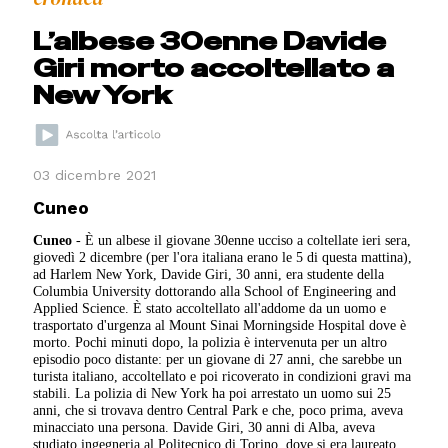
L’albese 30enne Davide
Giri morto accoltellato a
New York
03 dicembre 2021
Cuneo
Cuneo
- È un albese il giovane 30enne ucciso a coltellate ieri sera,
giovedì 2 dicembre (per l'ora italiana erano le 5 di questa mattina),
ad Harlem New York, Davide Giri, 30 anni, era studente della
Columbia University dottorando alla School of Engineering and
Applied Science. È stato accoltellato all'addome da un uomo e
trasportato d'urgenza al Mount Sinai Morningside Hospital dove è
morto. Pochi minuti dopo, la polizia è intervenuta per un altro
episodio poco distante: per un giovane di 27 anni, che sarebbe un
turista italiano, accoltellato e poi ricoverato in condizioni gravi ma
stabili. La polizia di New York ha poi arrestato un uomo sui 25
anni, che si trovava dentro Central Park e che, poco prima, aveva
minacciato una persona. Davide Giri, 30 anni di Alba, aveva
studiato ingegneria al Politecnico di Torino, dove si era laureato