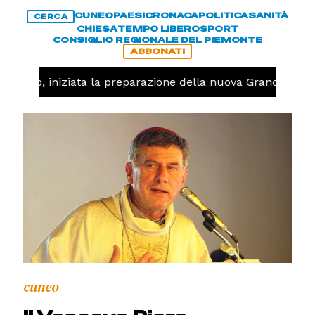
CUNEO
PAESI
CRONACA
POLITICA
SANITÀ
CERCA
CHIESA
TEMPO LIBERO
SPORT
CONSIGLIO REGIONALE DEL PIEMONTE
ABBONATI
llavolo, iniziata la preparazione della nuova Granda Volle
cuneo