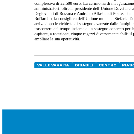
complessiva di 22.500 euro. La cerimonia di inaugurazione
amministratori: oltre al presidente dell’Unione Dovetta era
Degiovanni di Rossana e Andreino Allasina di Pontechianal
Roffarello, la consigliera dell’Unione montana Stefania Dal
arriva dopo le richieste di sostegno avanzate dalle famigli
trascorrere del tempo insieme e un sostegno concreto per le
ospitare, a rotazione, cinque ragazzi diversamente abili: il
ampliare la sua operatività.
VALLE VARAITA
DISABILI
CENTRO
PIAS