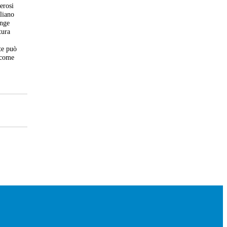
erosi
uliano
onge
tura
o
te può
o come