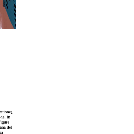
estione),
ona, in
figure
tana del
ma