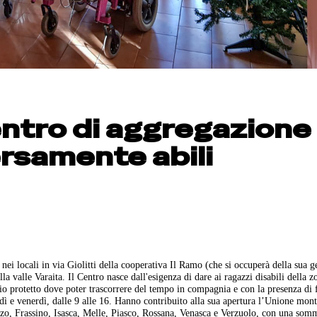
centro di aggregazione
ersamente abili
ei locali in via Giolitti della cooperativa Il Ramo (che si occuperà della sua g
a valle Varaita. Il Centro nasce dall'esigenza di dare ai ragazzi disabili della z
io protetto dove poter trascorrere del tempo in compagnia e con la presenza di 
edì e venerdì, dalle 9 alle 16. Hanno contribuito alla sua apertura l’Unione mon
zzo, Frassino, Isasca, Melle, Piasco, Rossana, Venasca e Verzuolo, con una som