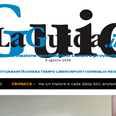
L'informazione quotidiana in Cuneo e provinci
9 agosto 2026
ITICA
SANITÀ
CHIESA
TEMPO LIBERO
SPORT
CONSIGLIO RE
CRONACA -
Ha un malore e cade dalla bici: anziano 