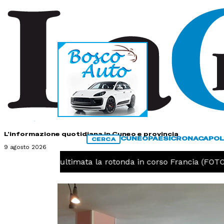
HOME
CONTATTI
L'informazione quotidiana in Cuneo e provincia
CUNEO
PAESI
CRONACA
POL
CERCA
9 agosto 2026
O -
Cuneo, ultimata la rotonda in corso Francia (FOTO)