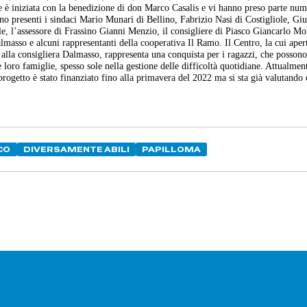
 è iniziata con la benedizione di don Marco Casalis e vi hanno preso parte num
no presenti i sindaci Mario Munari di Bellino, Fabrizio Nasi di Costigliole, Gi
e, l’assessore di Frassino Gianni Menzio, il consigliere di Piasco Giancarlo M
masso e alcuni rappresentanti della cooperativa Il Ramo. Il Centro, la cui aper
e alla consigliera Dalmasso, rappresenta una conquista per i ragazzi, che posson
 loro famiglie, spesso sole nella gestione delle difficoltà quotidiane. Attualmen
 progetto è stato finanziato fino alla primavera del 2022 ma si sta già valutand
CO
DIVERSAMENTE ABILI
PAPILLOMA