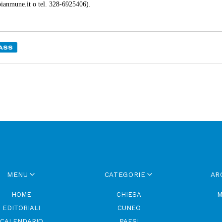
pianmune.it o tel. 328-6925406).
ASS
MENU
CATEGORIE
AR
HOME
CHIESA
M
EDITORIALI
CUNEO
CALENDARIO
PAESI