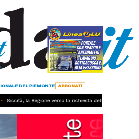
a
ACCEDI
ABBONATI
GIONALE DEL PIEMONTE
ABBONATI
Siccità, la Regione verso la richiesta dello stato di calami