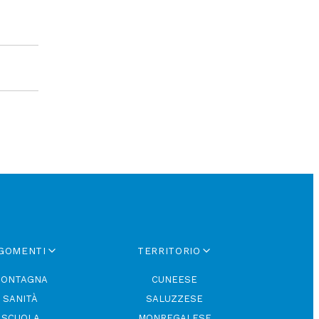
GOMENTI
TERRITORIO
ONTAGNA
CUNEESE
SANITÀ
SALUZZESE
SCUOLA
MONREGALESE