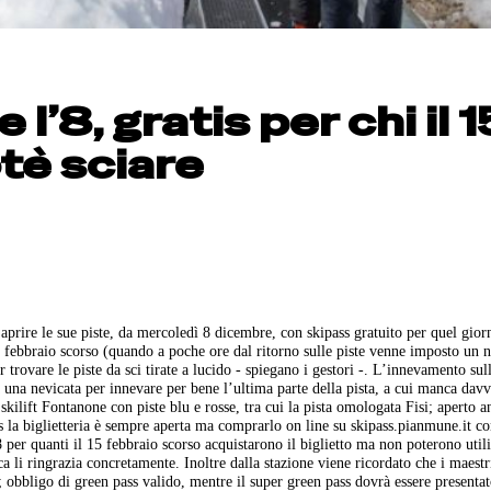
l’8, gratis per chi il 1
tè sciare
 aprire le sue piste, da mercoledì 8 dicembre, con skipass gratuito per quel gior
15 febbraio scorso (quando a poche ore dal ritorno sulle piste venne imposto un
 trovare le piste da sci tirate a lucido - spiegano i gestori -. L’innevamento sull
 una nevicata per innevare per bene l’ultima parte della pista, a cui manca dav
 skilift Fontanone con piste blu e rosse, tra cui la pista omologata Fisi; aperto a
ss la biglietteria è sempre aperta ma comprarlo on line su skipass.pianmune.it c
8 per quanti il 15 febbraio scorso acquistarono il biglietto ma non poterono util
ca li ringrazia concretamente. Inoltre dalla stazione viene ricordato che i maestri
; obbligo di green pass valido, mentre il super green pass dovrà essere presenta