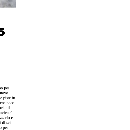
5
no per
 nuovo
e piste in
vero poco
nche il
onviene".
izzarlo e
 di sci
to per