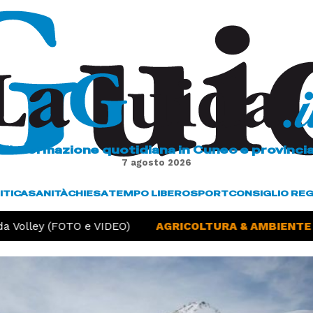
L'informazione quotidiana in Cuneo e provinci
7 agosto 2026
ITICA
SANITÀ
CHIESA
TEMPO LIBERO
SPORT
CONSIGLIO RE
 Volley (FOTO e VIDEO)
AGRICOLTURA & AMBIENTE -