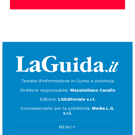
Testata d'informazione in Cuneo e provincia
Direttore responsabile:
Massimiliano Cavallo
Editrice:
LGEditoriale s.r.l.
Concessionario per la pubblicità:
Media L.G.
s.r.l.
MENU