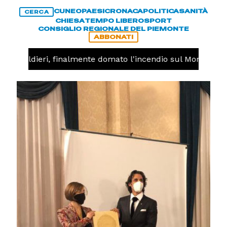
CUNEO
PAESI
CRONACA
POLITICA
SANITÀ
CERCA
CHIESA
TEMPO LIBERO
SPORT
CONSIGLIO REGIONALE DEL PIEMONTE
ABBONATI
 -
Valdieri, finalmente domato l'incendio sul Monte Piast