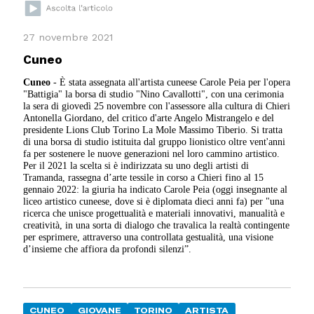
27 novembre 2021
Cuneo
Cuneo
- È stata assegnata all'artista cuneese Carole Peia per l'opera
"Battigia" la borsa di studio "Nino Cavallotti", con una cerimonia
la sera di giovedì 25 novembre con l'assessore alla cultura di Chieri
Antonella Giordano, del critico d'arte Angelo Mistrangelo e del
presidente Lions Club Torino La Mole Massimo Tiberio. Si tratta
di una borsa di studio istituita dal gruppo lionistico oltre vent'anni
fa per sostenere le nuove generazioni nel loro cammino artistico.
Per il 2021 la scelta si è indirizzata su uno degli artisti di
Tramanda, rassegna d’arte tessile in corso a Chieri fino al 15
gennaio 2022: la giuria ha indicato Carole Peia (oggi insegnante al
liceo artistico cuneese, dove si è diplomata dieci anni fa) per "una
ricerca che unisce progettualità e materiali innovativi, manualità e
creatività, in una sorta di dialogo che travalica la realtà contingente
per esprimere, attraverso una controllata gestualità, una visione
d’insieme che affiora da profondi silenzi”.
CUNEO
GIOVANE
TORINO
ARTISTA