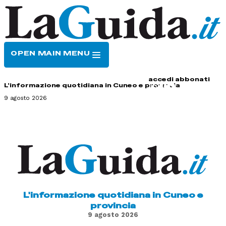
OPEN MAIN MENU
HOME
CONTATTI
accedi
abbonati
L'informazione quotidiana in Cuneo e provincia
9 agosto 2026
L'informazione quotidiana in Cuneo e
provincia
9 agosto 2026