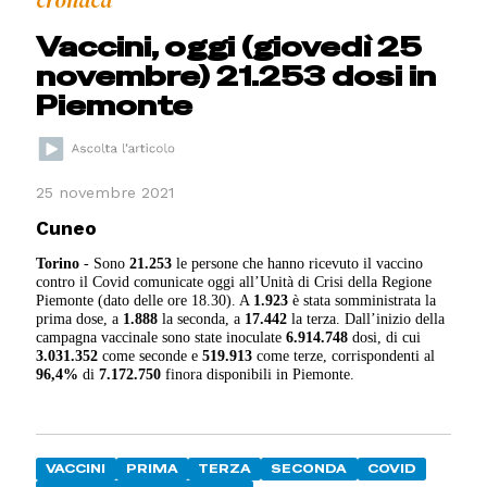
cronaca
Vaccini, oggi (giovedì 25
novembre) 21.253 dosi in
Piemonte
25 novembre 2021
Cuneo
Torino
- Sono
2
1.253
le persone che hanno ricevuto il vaccino
contro il Covid comunicate oggi all’Unità di Crisi della Regione
Piemonte (dato delle ore 18.30). A
1.923
è stata somministrata la
prima dose, a
1.
888
la seconda, a
1
7.442
la terza. Dall’inizio della
campagna vaccinale sono state inoculate
6.
914.748
dosi, di cui
3.0
31.35
2
come seconde e
5
19.913
come terze, corrispondenti al
96,
4
%
di
7.172.750
finora disponibili in Piemonte.
VACCINI
PRIMA
TERZA
SECONDA
COVID