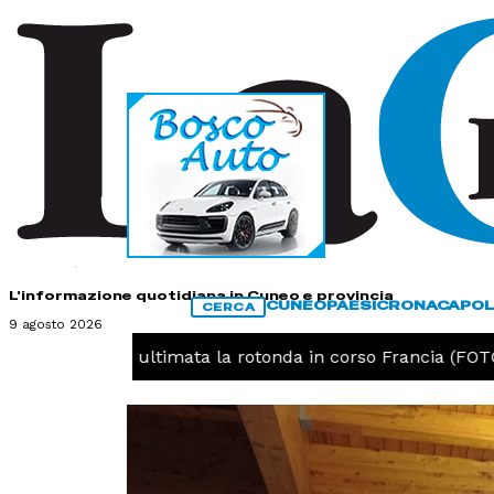
HOME
CONTATTI
L'informazione quotidiana in Cuneo e provincia
CUNEO
PAESI
CRONACA
POL
CERCA
9 agosto 2026
EO -
Cuneo, ultimata la rotonda in corso Francia (FOTO)