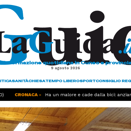
L'informazione quotidiana in Cuneo e provinci
9 agosto 2026
ITICA
SANITÀ
CHIESA
TEMPO LIBERO
SPORT
CONSIGLIO RE
CRONACA -
Ha un malore e cade dalla bici: anziano