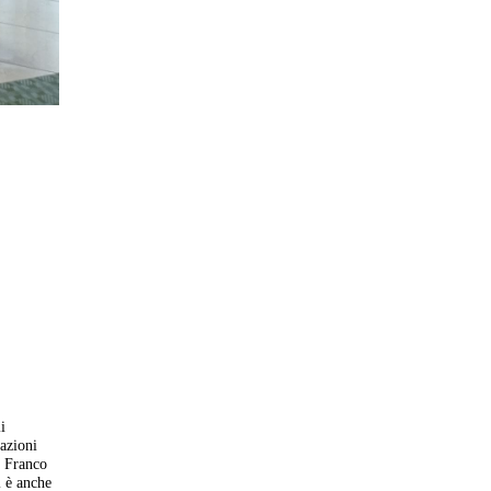
i
azioni
e Franco
i è anche