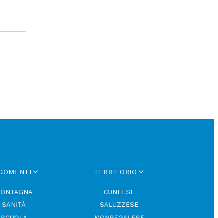
GOMENTI
TERRITORIO
ONTAGNA
CUNEESE
SANITÀ
SALUZZESE
SCUOLA
MONREGALESE