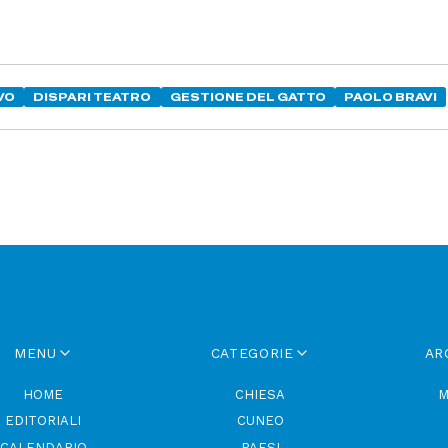
VO
DISPARI TEATRO
GESTIONE DEL GATTO
PAOLO BRAVI
MENU
CATEGORIE
AR
HOME
CHIESA
M
EDITORIALI
CUNEO
CALENDARIO
PAESI