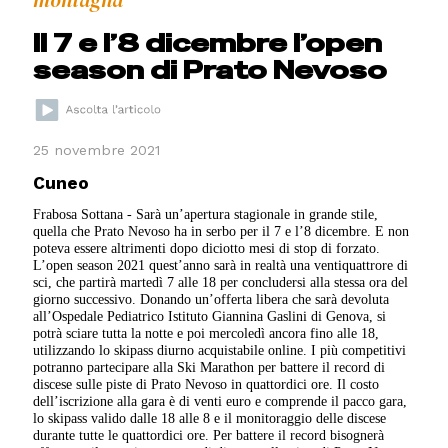
montagna
Il 7 e l’8 dicembre l’open
season di Prato Nevoso
25 novembre 2021
Cuneo
Frabosa Sottana - Sarà un’apertura stagionale in grande stile,
quella che Prato Nevoso ha in serbo per il 7 e l’8 dicembre. E non
poteva essere altrimenti dopo diciotto mesi di stop di forzato.
L’open season 2021 quest’anno sarà in realtà una ventiquattrore di
sci, che partirà martedì 7 alle 18 per concludersi alla stessa ora del
giorno successivo. Donando un’offerta libera che sarà devoluta
all’Ospedale Pediatrico Istituto Giannina Gaslini di Genova, si
potrà sciare tutta la notte e poi mercoledì ancora fino alle 18,
utilizzando lo skipass diurno acquistabile online. I più competitivi
potranno partecipare alla Ski Marathon per battere il record di
discese sulle piste di Prato Nevoso in quattordici ore. Il costo
dell’iscrizione alla gara è di venti euro e comprende il pacco gara,
lo skipass valido dalle 18 alle 8 e il monitoraggio delle discese
durante tutte le quattordici ore. Per battere il record bisognerà