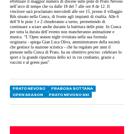
effettuare il maggior numero di discese sulle piste di Prato Nevoso
nell’arco di tempo che va dalle 18 del 7 alle ore 8 de 12. Il
vincitore sarà proclamato mercoledì alle ore 15, presso il villaggio
Rds situato nella Conca, di fronte agli impianti di risalita. Alle 6
dell’8 le piste 1 e 2 chiuderanno a turno, permettendo di
continuare a sciare anche durante la battitura delle piste. In Conca
per tutta la durata dell’evento non mancheranno animazione e
musica. “L’Open season night rivisitata nella sua formula
originaria - spiega Gian Luca Oliva, amministratore della società
che gestisce la stazione sciistica - che ha regalato per anni il
pienone nella Conca di Prato, ha un obiettivo preciso: celebrare lo
sport e la grande ripartenza dello sci in cui crediamo, grazie a
vaccini e al green pass”.
PRATO NEVOSO
FRABOSA SOTTANA
OPEN SEASON
PRATO NEVOSO SKI