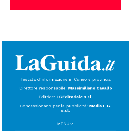
Testata d'informazione in Cuneo e provincia
Direttore responsabile:
Massimiliano Cavallo
Editrice:
LGEditoriale s.r.l.
Concessionario per la pubblicità:
Media L.G.
s.r.l.
MENU