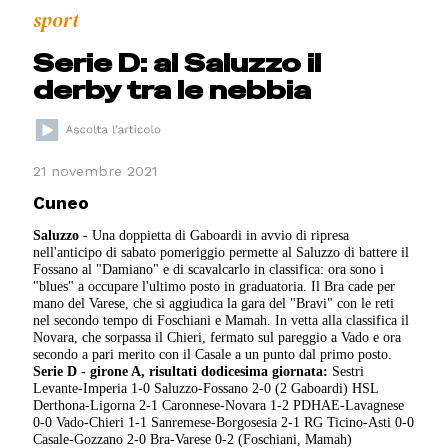
sport
Serie D: al Saluzzo il
derby tra le nebbia
21 novembre 2021
Cuneo
Saluzzo
- Una doppietta di Gaboardi in avvio di ripresa
nell'anticipo di sabato pomeriggio permette al Saluzzo di battere il
Fossano al "Damiano" e di scavalcarlo in classifica: ora sono i
"blues" a occupare l'ultimo posto in graduatoria. Il Bra cade per
mano del Varese, che si aggiudica la gara del "Bravi" con le reti
nel secondo tempo di Foschiani e Mamah. In vetta alla classifica il
Novara, che sorpassa il Chieri, fermato sul pareggio a Vado e ora
secondo a pari merito con il Casale a un punto dal primo posto.
Serie D - girone A, risultati dodicesima giornata:
Sestri
Levante-Imperia 1-0 Saluzzo-Fossano 2-0 (2 Gaboardi) HSL
Derthona-Ligorna 2-1 Caronnese-Novara 1-2 PDHAE-Lavagnese
0-0 Vado-Chieri 1-1 Sanremese-Borgosesia 2-1 RG Ticino-Asti 0-0
Casale-Gozzano 2-0 Bra-Varese 0-2 (Foschiani, Mamah)