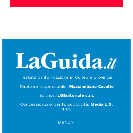
Testata d'informazione in Cuneo e provincia
Direttore responsabile:
Massimiliano Cavallo
Editrice:
LGEditoriale s.r.l.
Concessionario per la pubblicità:
Media L.G.
s.r.l.
MENU