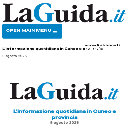
OPEN MAIN MENU
HOME
CONTATTI
accedi
abbonati
L'informazione quotidiana in Cuneo e provincia
9 agosto 2026
L'informazione quotidiana in Cuneo e
provincia
9 agosto 2026