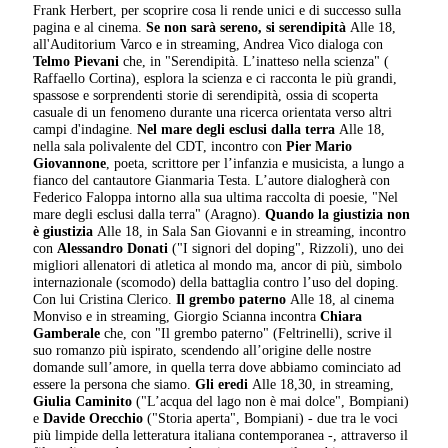
Frank Herbert, per scoprire cosa li rende unici e di successo sulla
pagina e al cinema.
Se non sarà sereno,
si serendipità
Alle 18,
all'Auditorium Varco e in streaming, Andrea Vico dialoga con
Telmo Pievani
che, in "Serendipità. L’inatteso nella scienza" (
Raffaello Cortina), esplora la scienza e ci racconta le più grandi,
spassose e sorprendenti storie di serendipità, ossia di scoperta
casuale di un fenomeno durante una ricerca orientata verso altri
campi d'indagine.
Nel mare degli esclusi
dalla terra
Alle 18,
nella sala polivalente del CDT, incontro con
Pier Mario
Giovannone
, poeta, scrittore per l’infanzia e musicista, a lungo a
fianco del cantautore Gianmaria Testa. L’autore dialogherà con
Federico Faloppa intorno alla sua ultima raccolta di poesie, "Nel
mare degli esclusi dalla terra" (Aragno).
Quando la giustizia
non
è giustizia
Alle 18, in Sala San Giovanni e in streaming, incontro
con
Alessandro Donati
("I signori del doping", Rizzoli), uno dei
migliori allenatori di atletica al mondo ma, ancor di più, simbolo
internazionale (scomodo) della battaglia contro l’uso del doping.
Con lui Cristina Clerico.
Il grembo paterno
Alle 18, al cinema
Monviso e in streaming, Giorgio Scianna incontra
Chiara
Gamberale
che, con "Il grembo paterno" (Feltrinelli), scrive il
suo romanzo più ispirato, scendendo all’origine delle nostre
domande sull’amore, in quella terra dove abbiamo cominciato ad
essere la persona che siamo.
Gli eredi
Alle 18,30, in streaming,
Giulia Caminito
("L’acqua del lago non è mai dolce", Bompiani)
e
Davide Orecchio
("Storia aperta", Bompiani) - due tra le voci
più limpide della letteratura italiana contemporanea -, attraverso il