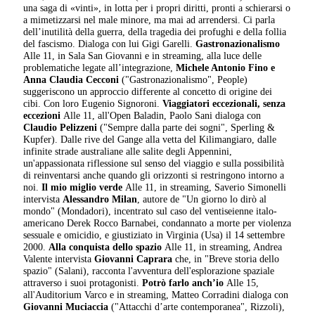
una saga di «vinti», in lotta per i propri diritti, pronti a schierarsi o
a mimetizzarsi nel male minore, ma mai ad arrendersi. Ci parla
dell’inutilità della guerra, della tragedia dei profughi e della follia
del fascismo. Dialoga con lui Gigi Garelli.
Gastronazionalismo
Alle 11, in Sala San Giovanni e in streaming, alla luce delle
problematiche legate all’integrazione,
Michele Antonio Fino e
Anna Claudia Cecconi
("Gastronazionalismo", People)
suggeriscono un approccio differente al concetto di origine dei
cibi. Con loro Eugenio Signoroni.
Viaggiatori eccezionali,
senza
eccezioni
Alle 11, all'Open Baladin, Paolo Sani dialoga con
Claudio Pelizzeni
("Sempre dalla parte dei sogni", Sperling &
Kupfer). Dalle rive del Gange alla vetta del Kilimangiaro, dalle
infinite strade australiane alle salite degli Appennini,
un'appassionata riflessione sul senso del viaggio e sulla possibilità
di reinventarsi anche quando gli orizzonti si restringono intorno a
noi.
Il mio miglio verde
Alle 11, in streaming, Saverio Simonelli
intervista
Alessandro Milan
, autore de "Un giorno lo dirò al
mondo" (Mondadori), incentrato sul caso del ventiseienne italo-
americano Derek Rocco Barnabei, condannato a morte per violenza
sessuale e omicidio, e giustiziato in Virginia (Usa) il 14 settembre
2000.
Alla conquista dello spazio
Alle 11, in streaming, Andrea
Valente intervista
Giovanni Caprara
che, in "Breve storia dello
spazio" (Salani), racconta l'avventura dell'esplorazione spaziale
attraverso i suoi protagonisti.
Potrò farlo anch’io
Alle 15,
all'Auditorium Varco e in streaming, Matteo Corradini dialoga con
Giovanni Muciaccia
("Attacchi d’arte contemporanea", Rizzoli),