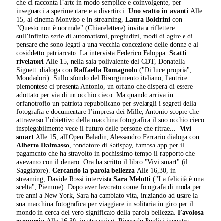
che ci racconta l’arte in modo semplice e coinvolgente, per
insegnarci a sperimentare e a divertirci.
Uno scatto in avanti
Alle
15, al cinema Monviso e in streaming,
Laura Boldrini
con
"Questo non è normale" (Chiarelettere) invita a riflettere
sull’infinita serie di automatismi, pregiudizi, modi di agire e di
pensare che sono legati a una vecchia concezione delle donne e al
cosiddetto patriarcato. La intervista Federico Faloppa.
Scatti
rivelatori
Alle 15, nella sala polivalente del CDT, Donatella
Signetti dialoga con
Raffaella Romagnolo
("Di luce propria",
Mondadori). Sullo sfondo del Risorgimento italiano, l'autrice
piemontese ci presenta Antonio, un orfano che dispera di essere
adottato per via di un occhio cieco. Ma quando arriva in
orfanotrofio un patriota repubblicano per svelargli i segreti della
fotografia e documentare l’impresa dei Mille, Antonio scopre che
attraverso l’obiettivo della macchina fotografica il suo occhio cieco
inspiegabilmente vede il futuro delle persone che ritrae...
Vivi
smart
Alle 15, all'Open Baladin, Alessandro Ferrario dialoga con
Alberto Dalmasso
, fondatore di Satispay, famosa app per il
pagamento che ha stravolto in pochissimo tempo il rapporto che
avevamo con il denaro. Ora ha scritto il libro "Vivi smart" (il
Saggiatore).
Cercando la parola bellezza
Alle 16,30, in
streaming, Davide Rossi intervista
Sara Melotti
("La felicità è una
scelta", Piemme). Dopo aver lavorato come fotografa di moda per
tre anni a New York, Sara ha cambiato vita, iniziando ad usare la
sua macchina fotografica per viaggiare in solitaria in giro per il
mondo in cerca del vero significato della parola bellezza.
Favolosa
economia
Alle 16,30, in streaming, Riccardo Puglisi incontra