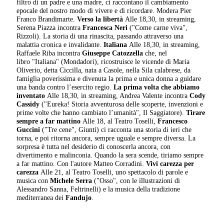
filtro di un padre e una madre, ci raccontano il cambiamento
epocale del nostro modo di vivere e di ricordare. Modera Pier
Franco Brandimarte.
Verso la libertà
Alle 18,30, in streaming,
Serena Piazza incontra
Francesca Neri
("Come carne viva",
Rizzoli). La storia di una rinascita, passando attraverso una
malattia cronica e invalidante.
Italiana
Alle 18,30, in streaming,
Raffaele Riba incontra
Giuseppe Catozzella
che, nel
libro "Italiana" (Mondadori), ricostruisce le vicende di Maria
Oliverio, detta Ciccilla, nata a Casole, nella Sila calabrese, da
famiglia poverissima e divenuta la prima e unica donna a guidare
una banda contro l’esercito regio.
La prima volta
che abbiamo
inventato
Alle 18,30, in streaming, Andrea Valente incontra
Cody
Cassidy
("Eureka! Storia avventurosa delle scoperte, invenzioni e
prime volte che hanno cambiato l’umanità", Il Saggiatore).
Tirare
sempre a far mattino
Alle 18, al Teatro Toselli,
Francesco
Guccini
("Tre cene", Giunti) ci racconta una storia di ieri che
torna, e poi ritorna ancora, sempre uguale e sempre diversa. La
sorpresa è tutta nel desiderio di conoscerla ancora, con
divertimento e malinconia. Quando la sera scende, tiriamo sempre
a far mattino. Con l'autore Matteo Corradini.
Vivi carezza per
carezza
Alle 21, al Teatro Toselli, uno spettacolo di parole e
musica con
Michele Serra
("Osso", con le illustrazioni di
Alessandro Sanna, Feltrinelli) e la musica della tradizione
mediterranea dei
Fandujo
.