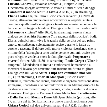
Luciano Canova
("Favolosa economia", HarperCollins).
L'economia spiegata attraverso le favole e i miti di ieri e di oggi.
Cambiare il mondo seduti a tavola
Alle 16,30, in streaming,
Eliana Liotta
che, nel libro"Il cibo che ci salverà" (La Nave di
Teseo), attraverso cinque diete ecocarnivore o vegetali aiuta a
compiere quella svolta ecologica a tavola necessaria per salvare la
terra e per proteggere la salute. Dialoga con lei Elisa Tamburnotti.
Chi sono le vittime?
Alle 16,30, in streaming, Serena Piazza
dialoga con
Patrizia Starnone
("La ragazza della Locride", Iod).
Diana, quindici anni, vive la tragedia della perdita del suo primo
amore, un sedicenne spietatamente ucciso durante la faida tra
cosche e racconta il dolore della morte violenta ricordando che le
vittime della ‘ndrangheta sono anche persone comuni, uccise per
puro sfregio e vendetta verso le famiglie rivali.
Progettare e
vivere il futuro
Alle 16,30, in streaming,
Paolo Crepet
("Oltre la
tempesta", Mondadori) ci invita a rimboccarci le maniche e a
metterci al lavoro per costruire tutti insieme un futuro migliore.
Dialoga con lui Guido Affini.
I lupi non cambiano mai
Alle
16,30, in streaming,
Omar Di Monopoli
("Brucia l’aria",
Feltrinelli) racconta con ironia, sincerità e rigorosa precisione delle
immagini, i paradossi e le contraddizioni in un Mezzogiorno che fa
da sfondo a un romanzo aspro, potente, crudo, a metà tra il noir e
il western. Dialoga con l’autore Andrea Mattacheo.
Tè letterario
- Dalla Terra di Mezzo a Dune
All'Open Baladin (portico), alle
17, all’ora del tè, Scrittorincittà propone una chiacchierata con
Chiara Codecà
sui due universi narrativi di J.R.R. Tolkien e