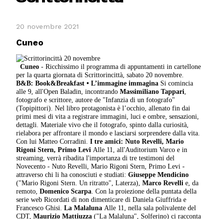
20 novembre 2021
Cuneo
Cuneo
- Ricchissimo il programma di appuntamenti in cartellone
per la quarta giornata di Scrittorincittà, sabato 20 novembre.
B&B: Book&Breakfast • L’immagine immagina
Si comincia
alle 9, all'Open Baladin, incontrando
Massimiliano Tappari
,
fotografo e scrittore, autore de "Infanzia di un fotografo"
(Topipittori). Nel libro protagonista è l’occhio, allenato fin dai
primi mesi di vita a registrare immagini, luci e ombre, sensazioni,
dettagli. Materiale vivo che il fotografo, spinto dalla curiosità,
rielabora per affrontare il mondo e lasciarsi sorprendere dalla vita.
Con lui Matteo Corradini.
I tre amici: Nuto Revelli,
Mario
Rigoni Stern, Primo Levi
Alle 11, all'Auditorium Varco e in
streaming, verrà ribadita l'importanza di tre testimoni del
Novecento - Nuto Revelli, Mario Rigoni Stern, Primo Levi -
attraverso chi li ha conosciuti e studiati:
Giuseppe Mendicino
("Mario Rigoni Stern. Un ritratto", Laterza),
Marco Revelli
e, da
remoto,
Domenico Scarpa
. Con la proiezione della puntata della
serie web Ricordati di non dimenticare di Daniela Giuffrida e
Francesco Ghisi.
La Malaluna
Alle 11, nella sala polivalente del
CDT,
Maurizio Mattiuzza
("La Malaluna", Solferino) ci racconta