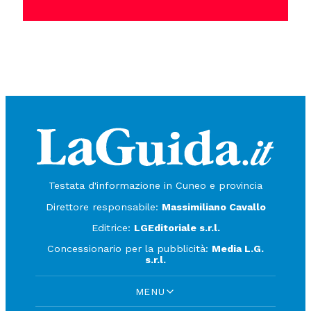
Testata d'informazione in Cuneo e provincia
Direttore responsabile:
Massimiliano Cavallo
Editrice:
LGEditoriale s.r.l.
Concessionario per la pubblicità:
Media L.G.
s.r.l.
MENU