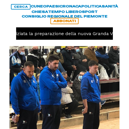
CUNEO
PAESI
CRONACA
POLITICA
SANITÀ
CERCA
CHIESA
TEMPO LIBERO
SPORT
CONSIGLIO REGIONALE DEL PIEMONTE
ABBONATI
olo, iniziata la preparazione della nuova Granda Volley (F