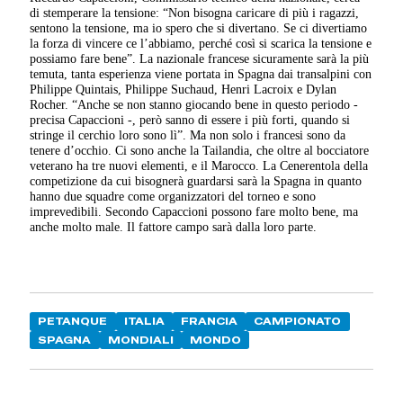
di stemperare la tensione: “Non bisogna caricare di più i ragazzi,
sentono la tensione, ma io spero che si divertano. Se ci divertiamo
la forza di vincere ce l’abbiamo, perché così si scarica la tensione e
possiamo fare bene”. La nazionale francese sicuramente sarà la più
temuta, tanta esperienza viene portata in Spagna dai transalpini con
Philippe Quintais, Philippe Suchaud, Henri Lacroix e Dylan
Rocher. “Anche se non stanno giocando bene in questo periodo -
precisa Capaccioni -, però sanno di essere i più forti, quando si
stringe il cerchio loro sono lì”. Ma non solo i francesi sono da
tenere d’occhio. Ci sono anche la Tailandia, che oltre al bocciatore
veterano ha tre nuovi elementi, e il Marocco. La Cenerentola della
competizione da cui bisognerà guardarsi sarà la Spagna in quanto
hanno due squadre come organizzatori del torneo e sono
imprevedibili. Secondo Capaccioni possono fare molto bene, ma
anche molto male. Il fattore campo sarà dalla loro parte.
PETANQUE
ITALIA
FRANCIA
CAMPIONATO
SPAGNA
MONDIALI
MONDO