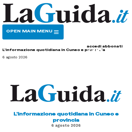
OPEN MAIN MENU
HOME
CONTATTI
accedi
abbonati
L'informazione quotidiana in Cuneo e provincia
6 agosto 2026
L'informazione quotidiana in Cuneo e
provincia
6 agosto 2026