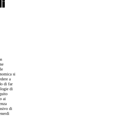
i
as
one
le
onomica si
edere a
o di far
logie di
guito
o ai
genza
ssivo di
enerdì