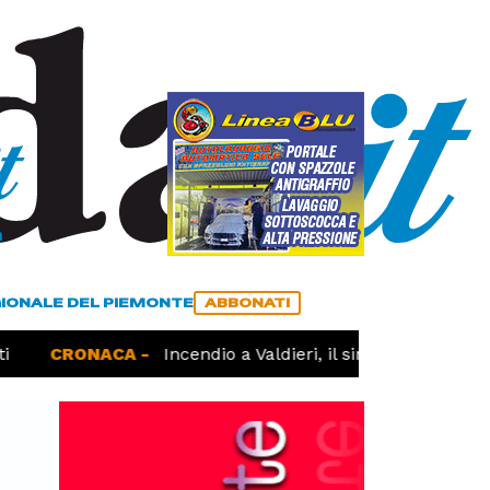
a
ACCEDI
ABBONATI
GIONALE DEL PIEMONTE
ABBONATI
CRONACA -
Incendio a Valdieri, il sindaco chiede più 