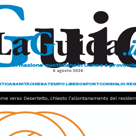
L'informazione quotidiana in Cuneo e provinci
6 agosto 2026
ITICA
SANITÀ
CHIESA
TEMPO LIBERO
SPORT
CONSIGLIO RE
me verso Desertetto, chiesto l'allontanamento dei residenti