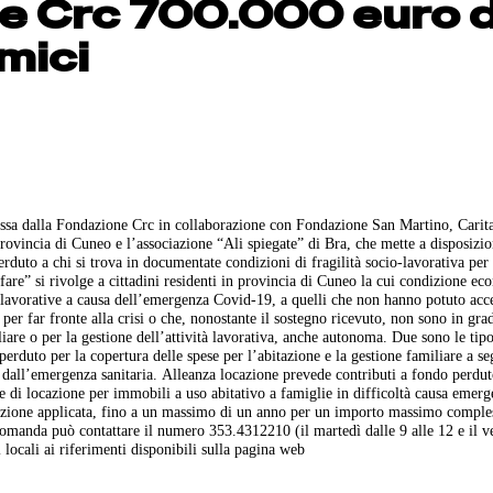
e Crc 700.000 euro d
mici
ossa dalla Fondazione Crc in collaborazione con Fondazione San Martino, Carit
a provincia di Cuneo e l’associazione “Ali spiegate” di Bra, che mette a disposizi
duto a chi si trova in documentate condizioni di fragilità socio-lavorativa per 
are” si rivolge a cittadini residenti in provincia di Cuneo la cui condizione ec
tà lavorative a causa dell’emergenza Covid-19, a quelli che non hanno potuto acc
er far fronte alla crisi o che, nonostante il sostegno ricevuto, non sono in grad
are o per la gestione dell’attività lavorativa, anche autonoma. Due sono le tipo
erduto per la copertura delle spese per l’abitazione e la gestione familiare a se
e dall’emergenza sanitaria. Alleanza locazione prevede contributi a fondo perdut
 di locazione per immobili a uso abitativo a famiglie in difficoltà causa emer
uzione applicata, fino a un massimo di un anno per un importo massimo comple
 domanda può contattare il numero 353.4312210 (il martedì dalle 9 alle 12 e il v
 locali ai riferimenti disponibili sulla pagina web