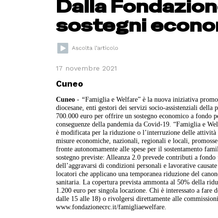
Dalla Fondazion
sostegni econo
17 novembre 2021
Cuneo
Cuneo
-
“
Famiglia e Welfare” è la nuova iniziativa prom
diocesane, enti gestori dei servizi socio-assistenziali dell
700.000 euro per offrire un sostegno economico a fondo per
conseguenze della pandemia da Covid-19.
“Famiglia e Welf
è modificata per la riduzione o l’interruzione delle attivi
misure economiche, nazionali, regionali e locali, promosse p
fronte autonomamente alle spese per il sostentamento famili
sostegno previste: Alleanza 2.0 prevede contributi a fondo p
dell’aggravarsi di condizioni personali e lavorative causat
locatori che applicano una temporanea riduzione del canone
sanitaria. La copertura prevista ammonta al 50% della rid
1.200 euro per singola locazione. Chi è interessato a fare
dalle 15 alle 18) o rivolgersi direttamente alle commissioni
www.fondazionecrc.it/famigliaewelfare.