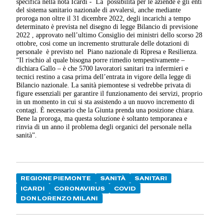
specifica nella nota Icardi - La possibilità per le aziende e gli enti
del sistema sanitario nazionale di avvalersi, anche mediante
proroga non oltre il 31 dicembre 2022, degli incarichi a tempo
determinato è prevista nel disegno di legge Bilancio di previsione
2022 , approvato nell’ultimo Consiglio dei ministri dello scorso 28
ottobre, cosi come un incremento strutturale delle dotazioni di
personale è previsto nel Piano nazionale di Ripresa e Resilienza.
“Il rischio al quale bisogna porre rimedio tempestivamente –
dichiara Gallo – è che 5700 lavoratori sanitari tra infermieri e
tecnici restino a casa prima dell’entrata in vigore della legge di
Bilancio nazionale. La sanità piemontese si vedrebbe privata di
figure essenziali per garantire il funzionamento dei servizi, proprio
in un momento in cui si sta assistendo a un nuovo incremento di
contagi. È necessario che la Giunta prenda una posizione chiara.
Bene la proroga, ma questa soluzione è soltanto temporanea e
rinvia di un anno il problema degli organici del personale nella
sanità”.
REGIONE PIEMONTE
SANITÀ
SANITARI
ICARDI
CORONAVIRUS
COVID
DON LORENZO MILANI