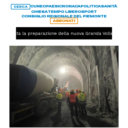
CUNEO
PAESI
CRONACA
POLITICA
SANITÀ
CERCA
CHIESA
TEMPO LIBERO
SPORT
CONSIGLIO REGIONALE DEL PIEMONTE
ABBONATI
, iniziata la preparazione della nuova Granda Volley (FOT