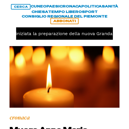
CUNEO
PAESI
CRONACA
POLITICA
SANITÀ
CERCA
CHIESA
TEMPO LIBERO
SPORT
CONSIGLIO REGIONALE DEL PIEMONTE
ABBONATI
avolo, iniziata la preparazione della nuova Granda Volley 
cronaca