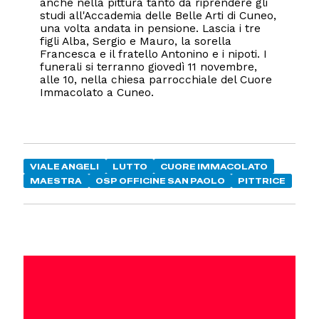
anche nella pittura tanto da riprendere gli
studi all'Accademia delle Belle Arti di Cuneo,
una volta andata in pensione. Lascia i tre
figli Alba, Sergio e Mauro, la sorella
Francesca e il fratello Antonino e i nipoti. I
funerali si terranno giovedì 11 novembre,
alle 10, nella chiesa parrocchiale del Cuore
Immacolato a Cuneo.
VIALE ANGELI
LUTTO
CUORE IMMACOLATO
MAESTRA
OSP OFFICINE SAN PAOLO
PITTRICE