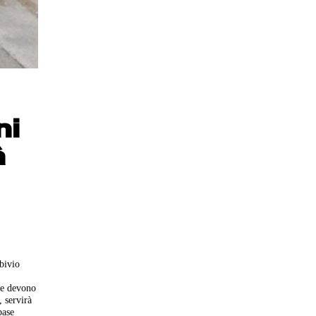
ni
à
bivio
che devono
, servirà
base