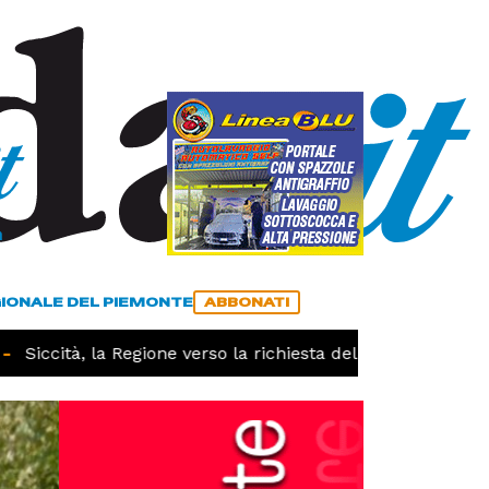
a
ACCEDI
ABBONATI
GIONALE DEL PIEMONTE
ABBONATI
Siccità, la Regione verso la richiesta dello stato di calami