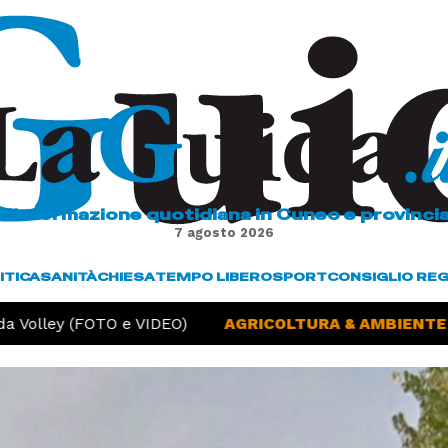
L'informazione quotidiana in Cuneo e provinci
7 agosto 2026
ITICA
SANITÀ
CHIESA
TEMPO LIBERO
SPORT
CONSIGLIO RE
 Volley (FOTO e VIDEO)
AGRICOLTURA & AMBIENTE -