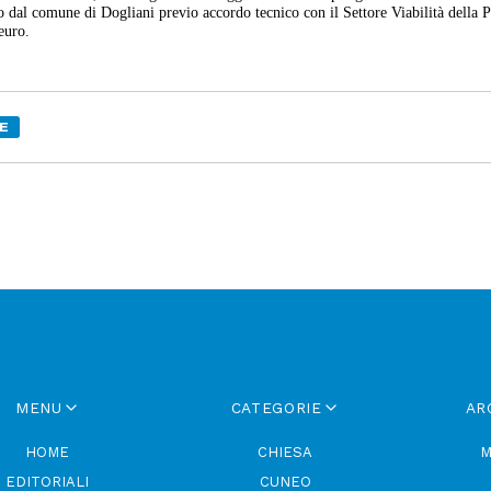
ito dal comune di Dogliani previo accordo tecnico con il Settore Viabilità della 
euro.
E
MENU
CATEGORIE
AR
HOME
CHIESA
M
EDITORIALI
CUNEO