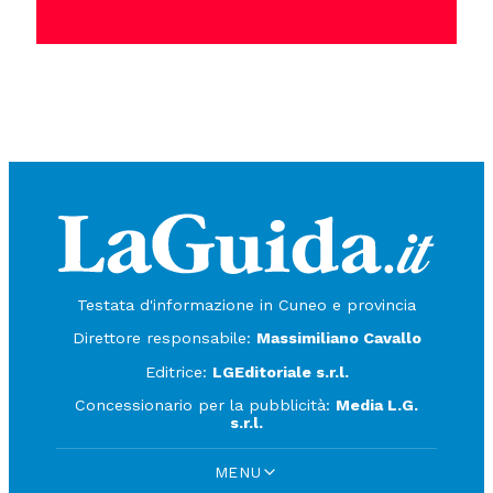
Testata d'informazione in Cuneo e provincia
Direttore responsabile:
Massimiliano Cavallo
Editrice:
LGEditoriale s.r.l.
Concessionario per la pubblicità:
Media L.G.
s.r.l.
MENU