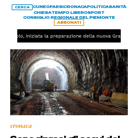
CUNEO
PAESI
CRONACA
POLITICA
SANITÀ
CERCA
CHIESA
TEMPO LIBERO
SPORT
CONSIGLIO REGIONALE DEL PIEMONTE
ABBONATI
allavolo, iniziata la preparazione della nuova Granda Vol
cronaca