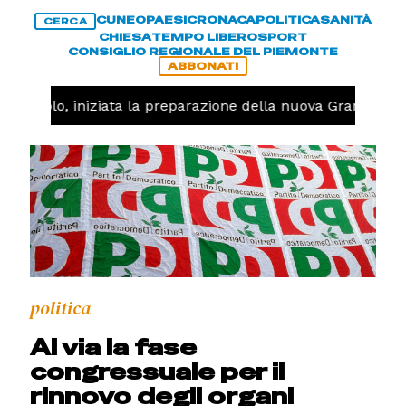
CUNEO
PAESI
CRONACA
POLITICA
SANITÀ
CERCA
CHIESA
TEMPO LIBERO
SPORT
CONSIGLIO REGIONALE DEL PIEMONTE
ABBONATI
allavolo, iniziata la preparazione della nuova Granda Vol
politica
Al via la fase
congressuale per il
rinnovo degli organi