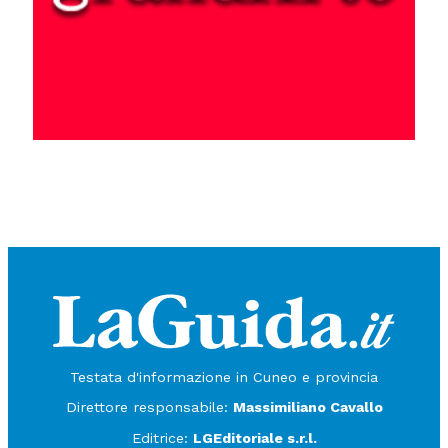
Testata d'informazione in Cuneo e provincia
Direttore responsabile:
Massimiliano Cavallo
Editrice:
LGEditoriale s.r.l.