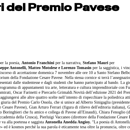
ri del Premio Pavese
per la poesia,
Antonio Franchini
per la narrativa,
Stefano Mauri
per
seppe Antonelli, Matteo Motolese e Lorenzo Tomasin
per la saggistica, i vinc
iscorso di accettazione domenica 7 novembre alle ore 10 a Santo Stefano Belbo
orium della Fondazione Cesare Pavese. Nella stessa cornice si terrà l’assegnazi
esentati dalle studentesse e dagli studenti che hanno partecipato al bando. La gi
programma di appuntamenti tra arte, letteratura e cultura imprenditoriale con Fu
rati, Oscar Farinetti e Piercarlo Grimaldi
.
Novità dell’edizione 2021 del Pre
ggiungersi alle altre quattro scelte nell’intento di rispecchiare la poliedrica atti
 giuria del Premio Carlo Ossola, che si unisce ad Alberto Sinigaglia (presidente
 Cesare Pavese), Gian Arturo Ferrari (figura di rilievo dell'editoria italiana), G
aolo Boringhieri che fu amico e collega di Pavese all'Einaudi), Chiara Fenoglio (
'Accademia della Crusca), Pierluigi Vaccaneo (direttore della Fondazione Cesare 
 va alla poetessa e saggista
Antonella Anedda Angioy.
“La poesia di Antonel
se» ed è kosmos perché la sua parola è eticamente tesa oltre la pronuncia, oltre c