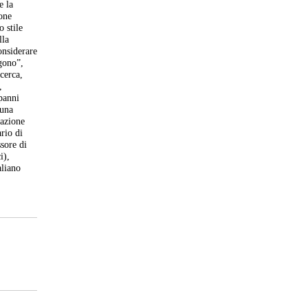
e la
ione
o stile
lla
onsiderare
ngono”,
icerca,
,
 panni
 una
azione
rio di
ssore di
i),
aliano