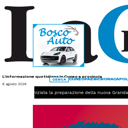
HOME
CONTATTI
L'informazione quotidiana in Cuneo e provincia
CUNEO
PAESI
CRONACA
POL
CERCA
8 agosto 2026
-
Pallavolo, iniziata la preparazione della nuova Granda 