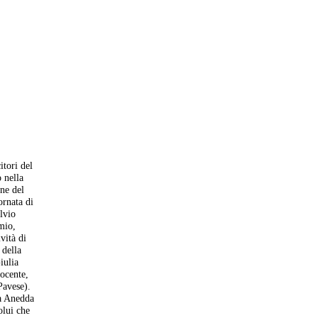
itori del
 nella
one del
ornata di
lvio
mio,
vità di
 della
iulia
docente,
Pavese).
la Anedda
olui che