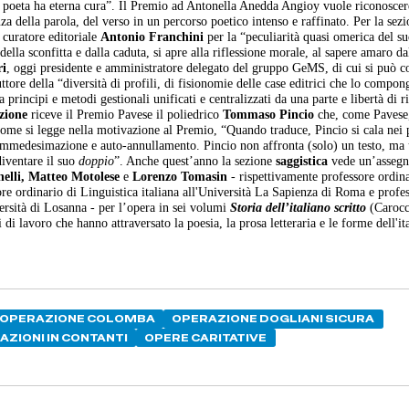
l poeta ha eterna cura”. Il Premio ad Antonella Anedda Angioy vuole riconoscer
nza della parola, del verso in un percorso poetico intenso e raffinato. Per la sez
 curatore editoriale
Antonio Franchini
per la “peculiarità quasi omerica del su
lla sconfitta e dalla caduta, si apre alla riflessione morale, al sapere amaro da
ri
, oggi presidente e amministratore delegato del gruppo GeMS, di cui si può c
ruttore della “diversità di profili, di fisionomie delle case editrici che lo compo
 principi e metodi gestionali unificati e centralizzati da una parte e libertà di r
zione
riceve il Premio Pavese il poliedrico
Tommaso Pincio
che, come Pavese
 Come si legge nella motivazione al Premio, “Quando traduce, Pincio si cala nei
di immedesimazione e auto-annullamento. Pincio non affronta (solo) un testo, ma
iventare il suo
doppio
”. Anche quest’anno la sezione
saggistica
vede un’assegn
elli, Matteo Motolese
e
Lorenzo Tomasin
- rispettivamente professore ordina
sore ordinario di Linguistica italiana all'Università La Sapienza di Roma e profe
versità di Losanna - per l’opera in sei volumi
Storia dell’italiano scritto
(Carocc
i lavoro che hanno attraversato la poesia, la prosa letteraria e le forme dell'it
OPERAZIONE COLOMBA
OPERAZIONE DOGLIANI SICURA
AZIONI IN CONTANTI
OPERE CARITATIVE