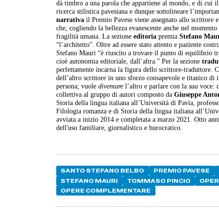
dà timbro a una parola che appartiene al mondo, e di cui i
ricerca stilistica pavesiana e dunque sottolineare l’importa
narrativa
il Premio Pavese viene assegnato allo scrittore e
che, cogliendo la bellezza evanescente anche nel momento de
fragilità umana. La sezione
editoria
premia
Stefano Mau
“l’architetto”. Oltre ad essere stato attento e paziente cost
Stefano Mauri “è riuscito a trovare il punto di equilibrio tra
cioè autonomia editoriale, dall’altra.” Per la sezione
tradu
perfettamente incarna la figura dello scrittore-traduttore.
dell’altro scrittore in uno sforzo consapevole e titanico 
persona; vuole
diventare
l’altro e parlare con la
sua
voce: d
collettiva al gruppo di autori composto da
Giuseppe Anton
Storia della lingua italiana all’Università di Pavia, profes
Filologia romanza e di Storia della lingua italiana all’Uni
avviata a inizio 2014 e completata a marzo 2021. Otto anni d
dell'uso familiare, giornalistico e burocratico.
SANTO STEFANO BELBO
PREMIO PAVESE
STEFANO MAURI
TOMMASO PINCIO
OPER
OPERE COMPLEMENTARE