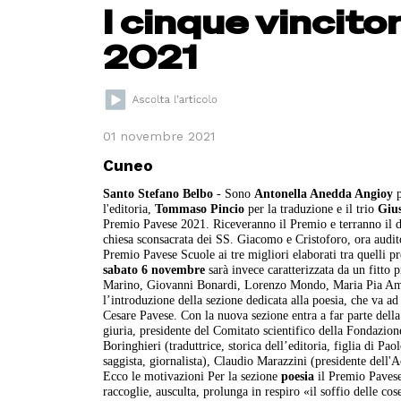
I cinque vincito
2021
01 novembre 2021
Cuneo
Santo Stefano Belbo
- Sono
Antonella Anedda Angioy
l'editoria,
Tommaso Pincio
per la traduzione e il trio
Giu
Premio Pavese 2021. Riceveranno il Premio e terranno il d
chiesa sconsacrata dei SS. Giacomo e Cristoforo, ora audit
Premio Pavese Scuole ai tre migliori elaborati tra quelli pr
sabato 6 novembre
sarà invece caratterizzata da un fitto 
Marino, Giovanni Bonardi, Lorenzo Mondo, Maria Pia Ammi
l’introduzione della sezione dedicata alla poesia, che va ad a
Cesare Pavese. Con la nuova sezione entra a far parte della
giuria, presidente del Comitato scientifico della Fondazione
Boringhieri (traduttrice, storica dell’editoria, figlia di P
saggista, giornalista), Claudio Marazzini (presidente dell
Ecco le motivazioni Per la sezione
poesia
il Premio Pavese
raccoglie, ausculta, prolunga in respiro «il soffio delle co