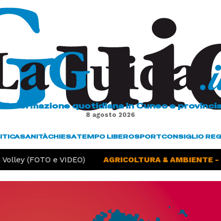
L'informazione quotidiana in Cuneo e provinci
8 agosto 2026
ITICA
SANITÀ
CHIESA
TEMPO LIBERO
SPORT
CONSIGLIO RE
Volley (FOTO e VIDEO)
AGRICOLTURA & AMBIENTE -
S