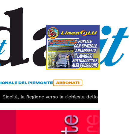
a
ACCEDI
ABBONATI
GIONALE DEL PIEMONTE
ABBONATI
iccità, la Regione verso la richiesta dello stato di calamit