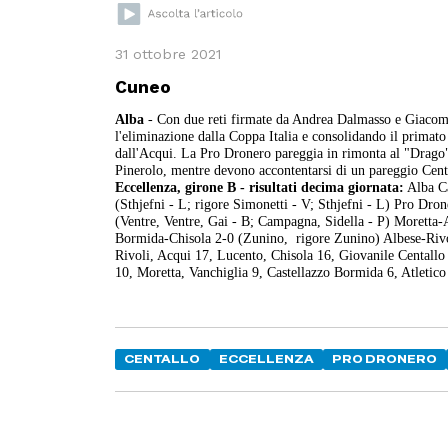
31 ottobre 2021
Cuneo
Alba
- Con due reti firmate da Andrea Dalmasso e Giacomo
l'eliminazione dalla Coppa Italia e consolidando il primato i
dall'Acqui. La Pro Dronero pareggia in rimonta al "Drago" 
Pinerolo, mentre devono accontentarsi di un pareggio Centa
Eccellenza, girone B - risultati decima giornata:
Alba Ca
(Sthjefni - L; rigore Simonetti - V; Sthjefni - L) Pro D
(Ventre, Ventre, Gai - B; Campagna, Sidella - P) Moretta
Bormida-Chisola 2-0 (Zunino, rigore Zunino) Albese-Rivol
Rivoli, Acqui 17, Lucento, Chisola 16, Giovanile Centall
10, Moretta, Vanchiglia 9, Castellazzo Bormida 6, Atletico
CENTALLO
ECCELLENZA
PRO DRONERO