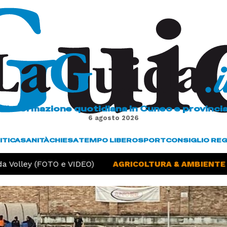
L'informazione quotidiana in Cuneo e provinci
6 agosto 2026
ITICA
SANITÀ
CHIESA
TEMPO LIBERO
SPORT
CONSIGLIO RE
 Volley (FOTO e VIDEO)
AGRICOLTURA & AMBIENTE -