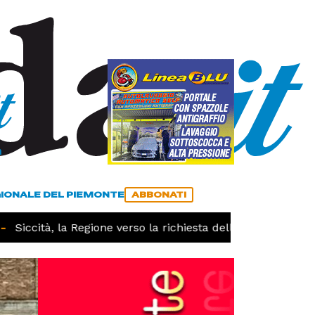
a
ACCEDI
ABBONATI
GIONALE DEL PIEMONTE
ABBONATI
Siccità, la Regione verso la richiesta dello stato di calami