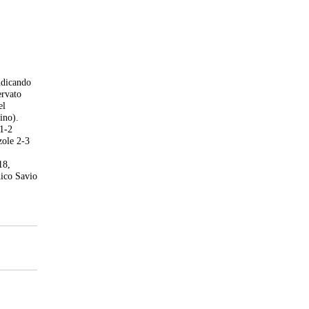
ndicando
ervato
el
ino).
1-2
zole 2-3
18,
nico Savio