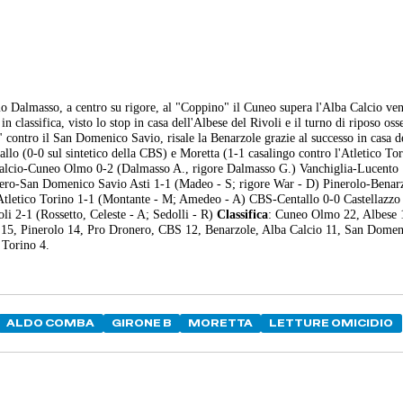
 Dalmasso, a centro su rigore, al "Coppino" il Cuneo supera l'Alba Calcio ve
n classifica, visto lo stop in casa dell'Albese del Rivoli e il turno di riposo oss
contro il San Domenico Savio, risale la Benarzole grazie al successo in casa d
llo (0-0 sul sintetico della CBS) e Moretta (1-1 casalingo contro l'Atletico Tor
lcio-Cuneo Olmo 0-2 (Dalmasso A., rigore Dalmasso G.) Vanchiglia-Lucento 
ronero-San Domenico Savio Asti 1-1 (Madeo - S; rigore War - D) Pinerolo-Benar
-Atletico Torino 1-1 (Montante - M; Amedeo - A) CBS-Centallo 0-0 Castellazzo
i 2-1 (Rossetto, Celeste - A; Sedolli - R)
Classifica
: Cuneo Olmo 22, Albese 
o 15, Pinerolo 14, Pro Dronero, CBS 12, Benarzole, Alba Calcio 11, San Dome
 Torino 4.
ALDO COMBA
GIRONE B
MORETTA
LETTURE OMICIDIO