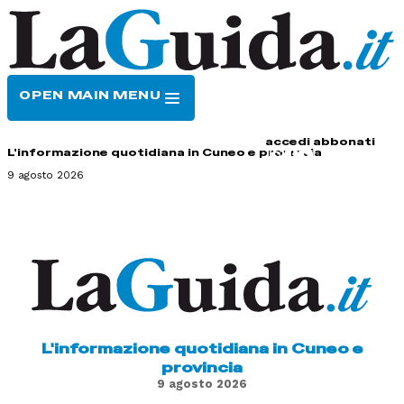
OPEN MAIN MENU
HOME
CONTATTI
accedi
abbonati
L'informazione quotidiana in Cuneo e provincia
9 agosto 2026
L'informazione quotidiana in Cuneo e
provincia
9 agosto 2026