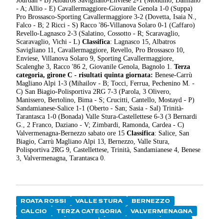
Jourdan - B) Albatros Savigliano-Enviese 2-1 (Mondino, Damiano
- A; Allio - E) Cavallermaggiore-Giovanile Genola 1-0 (Suppa)
Pro Brossasco-Sporting Cavallermaggiore 3-2 (Dovetta, Isaia N.,
Falco - B; 2 Ricci - S) Racco '86-Villanova Solaro 0-1 (Caffaro)
Revello-Lagnasco 2-3 (Salatino, Cossotto - R; Scaravaglio,
Scaravaglio, Vichi - L)
Classifica
: Lagnasco 15, Albatros
Savigliano 11, Cavallermaggiore, Revello, Pro Brossasco 10,
Enviese, Villanova Solaro 9, Sporting Cavallermaggiore,
Scalenghe 3, Racco '86 2, Giovanile Genola, Bagnolo 1.
Terza
categoria, girone C - risultati quinta giornata:
Benese-Carrù
Magliano Alpi 1-3 (Mihailov - B; Tocci, Ferrua, Pechenino M. -
C) San Biagio-Polisportiva 2RG 7-3 (Parola, 3 Olivero,
Manissero, Bertolino, Bima - S; Crucitti, Cantello, Mostayd - P)
Sandamianese-Salice 1-1 (Oberto - San; Sasia - Sal) Trinità-
Tarantasca 1-0 (Bonada) Valle Stura-Castellettese 6-3 (3 Bernardi
G., 2 Franco, Daziano - V; Zimbardi, Ramonda, Cardea - C)
Valvermenagna-Bernezzo sabato ore 15
Classifica
: Salice, San
Biagio, Carrù Magliano Alpi 13, Bernezzo, Valle Stura,
Polisportiva 2RG 9, Castellettese, Trinità, Sandamianese 4, Benese
3, Valvermenagna, Tarantasca 0.
ROATA ROSSI
VALLE STURA
BERNEZZO
CALCIO
TERZA CATEGORIA
VALVERMENAGNA