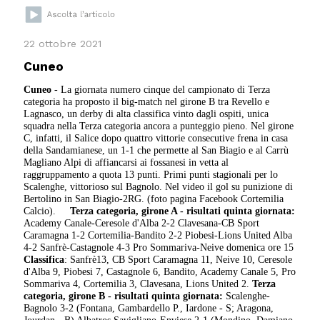
22 ottobre 2021
Cuneo
Cuneo
- La giornata numero cinque del campionato di Terza
categoria ha proposto il big-match nel girone B tra Revello e
Lagnasco, un derby di alta classifica vinto dagli ospiti, unica
squadra nella Terza categoria ancora a punteggio pieno. Nel girone
C, infatti, il Salice dopo quattro vittorie consecutive frena in casa
della Sandamianese, un 1-1 che permette al San Biagio e al Carrù
Magliano Alpi di affiancarsi ai fossanesi in vetta al
raggruppamento a quota 13 punti. Primi punti stagionali per lo
Scalenghe, vittorioso sul Bagnolo. Nel video il gol su punizione di
Bertolino in San Biagio-2RG. (foto pagina Facebook Cortemilia
Calcio).
Terza categoria, girone A - risultati quinta giornata:
Academy Canale-Ceresole d'Alba 2-2 Clavesana-CB Sport
Caramagna 1-2 Cortemilia-Bandito 2-2 Piobesi-Lions United Alba
4-2 Sanfrè-Castagnole 4-3 Pro Sommariva-Neive domenica ore 15
Classifica
: Sanfrè13, CB Sport Caramagna 11, Neive 10, Ceresole
d'Alba 9, Piobesi 7, Castagnole 6, Bandito, Academy Canale 5, Pro
Sommariva 4, Cortemilia 3, Clavesana, Lions United 2.
Terza
categoria, girone B - risultati quinta giornata:
Scalenghe-
Bagnolo 3-2 (Fontana, Gambardello P., Iardone - S; Aragona,