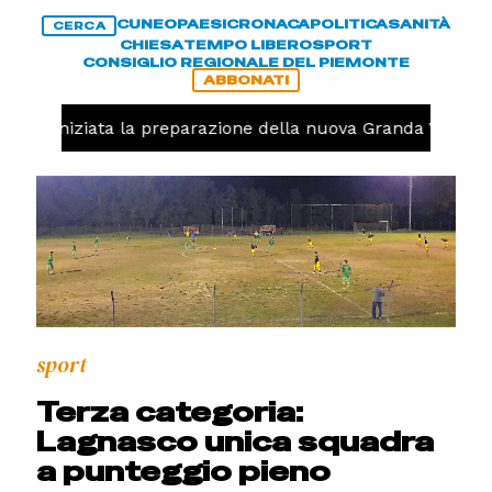
CUNEO
PAESI
CRONACA
POLITICA
SANITÀ
CERCA
CHIESA
TEMPO LIBERO
SPORT
CONSIGLIO REGIONALE DEL PIEMONTE
ABBONATI
volo, iniziata la preparazione della nuova Granda Volley 
sport
Terza categoria:
Lagnasco unica squadra
a punteggio pieno