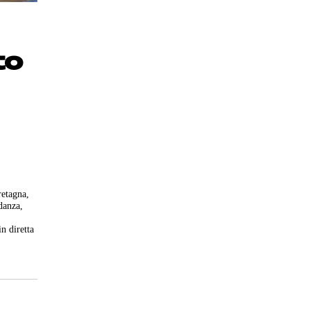
to
retagna,
danza,
n diretta