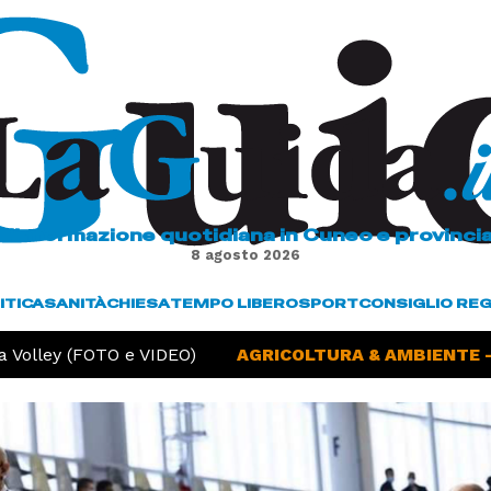
L'informazione quotidiana in Cuneo e provinci
8 agosto 2026
ITICA
SANITÀ
CHIESA
TEMPO LIBERO
SPORT
CONSIGLIO RE
Volley (FOTO e VIDEO)
AGRICOLTURA & AMBIENTE -
S