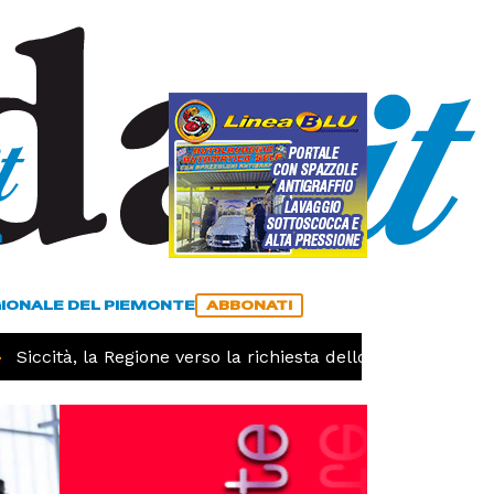
a
ACCEDI
ABBONATI
GIONALE DEL PIEMONTE
ABBONATI
iccità, la Regione verso la richiesta dello stato di calamit