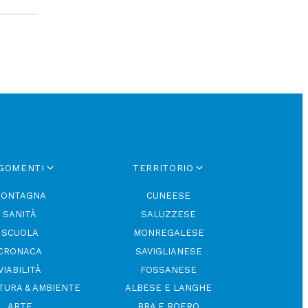
GOMENTI
TERRITORIO
ONTAGNA
CUNEESE
SANITÀ
SALUZZESE
SCUOLA
MONREGALESE
CRONACA
SAVIGLIANESE
VIABILITÀ
FOSSANESE
TURA & AMBIENTE
ALBESE E LANGHE
ARTE
BRA E ROERO