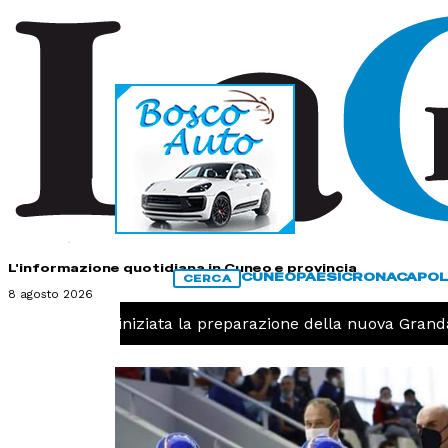
HOME
CONTATTI
L'informazione quotidiana in Cuneo e provincia
CUNEO
PAESI
CRONACA
POL
CERCA
8 agosto 2026
-
Pallavolo, iniziata la preparazione della nuova Granda 