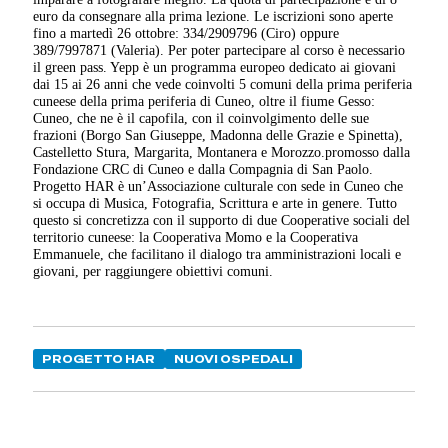
euro da consegnare alla prima lezione. Le iscrizioni sono aperte
fino a martedì 26 ottobre: 334/2909796 (Ciro) oppure
389/7997871 (Valeria). Per poter partecipare al corso è necessario
il green pass. Yepp è un programma europeo dedicato ai giovani
dai 15 ai 26 anni che vede coinvolti 5 comuni della prima periferia
cuneese della prima periferia di Cuneo, oltre il fiume Gesso:
Cuneo, che ne è il capofila, con il coinvolgimento delle sue
frazioni (Borgo San Giuseppe, Madonna delle Grazie e Spinetta),
Castelletto Stura, Margarita, Montanera e Morozzo.promosso dalla
Fondazione CRC di Cuneo e dalla Compagnia di San Paolo.
Progetto HAR è un’Associazione culturale con sede in Cuneo che
si occupa di Musica, Fotografia, Scrittura e arte in genere. Tutto
questo si concretizza con il supporto di due Cooperative sociali del
territorio cuneese: la Cooperativa Momo e la Cooperativa
Emmanuele, che facilitano il dialogo tra amministrazioni locali e
giovani, per raggiungere obiettivi comuni.
PROGETTO HAR
NUOVI OSPEDALI