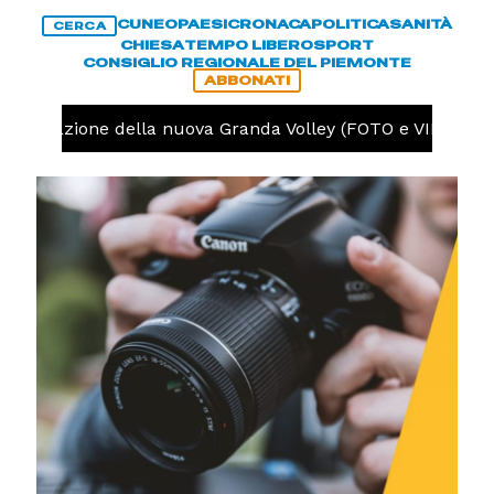
CUNEO
PAESI
CRONACA
POLITICA
SANITÀ
CERCA
CHIESA
TEMPO LIBERO
SPORT
CONSIGLIO REGIONALE DEL PIEMONTE
ABBONATI
 preparazione della nuova Granda Volley (FOTO e VIDEO)