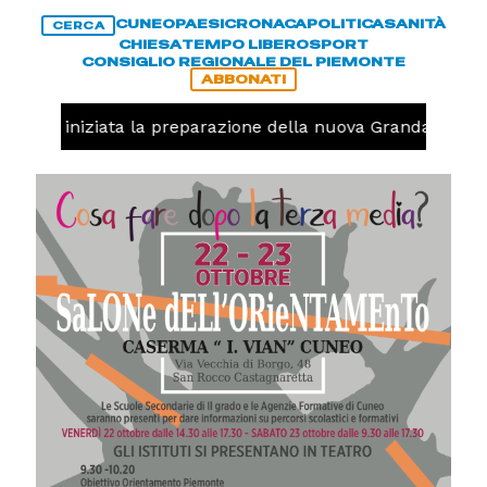
CUNEO
PAESI
CRONACA
POLITICA
SANITÀ
CERCA
CHIESA
TEMPO LIBERO
SPORT
CONSIGLIO REGIONALE DEL PIEMONTE
ABBONATI
lavolo, iniziata la preparazione della nuova Granda Volley