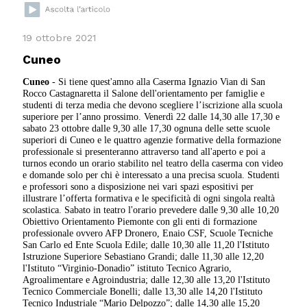
19 ottobre 2021
Cuneo
Cuneo
- Si tiene quest'amno alla Caserma Ignazio Vian di San
Rocco Castagnaretta il Salone dell'orientamento per famiglie e
studenti di terza media che devono scegliere l’iscrizione alla scuola
superiore per l’anno prossimo. Venerdì 22 dalle 14,30 alle 17,30 e
sabato 23 ottobre dalle 9,30 alle 17,30 ognuna delle sette scuole
superiori di Cuneo e le quattro agenzie formative della formazione
professionale si presenteranno attraverso tand all'aperto e poi a
turnos econdo un orario stabilito nel teatro della caserma con video
e domande solo per chi è interessato a una precisa scuola. Studenti
e professori sono a disposizione nei vari spazi espositivi per
illustrare l’offerta formativa e le specificità di ogni singola realtà
scolastica. Sabato in teatro l'orario prevedere dalle 9,30 alle 10,20
Obiettivo Orientamento Piemonte con gli enti di formazione
professionale ovvero AFP Dronero, Enaio CSF, Scuole Tecniche
San Carlo ed Ente Scuola Edile; dalle 10,30 alle 11,20 l'Istituto
Istruzione Superiore Sebastiano Grandi; dalle 11,30 alle 12,20
l'Istituto “Virginio-Donadio” istituto Tecnico Agrario,
Agroalimentare e Agroindustria; dalle 12,30 alle 13,20 l'Istituto
Tecnico Commerciale Bonelli; dalle 13,30 alle 14,20 l'Istituto
Tecnico Industriale “Mario Delpozzo”; dalle 14,30 alle 15,20