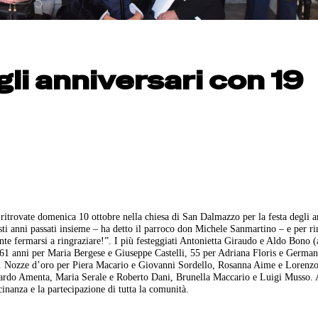
li anniversari con 19
itrovate domenica 10 ottobre nella chiesa di San Dalmazzo per la festa degli a
sti anni passati insieme – ha detto il parroco don Michele Sanmartino – e per ri
te fermarsi a ringraziare!”. I più festeggiati Antonietta Giraudo e Aldo Bono (a
; 61 anni per Maria Bergese e Giuseppe Castelli, 55 per Adriana Floris e Germa
i. Nozze d’oro per Piera Macario e Giovanni Sordello, Rosanna Aime e Lorenzo
ardo Amenta, Maria Serale e Roberto Dani, Brunella Maccario e Luigi Musso. 
inanza e la partecipazione di tutta la comunità.