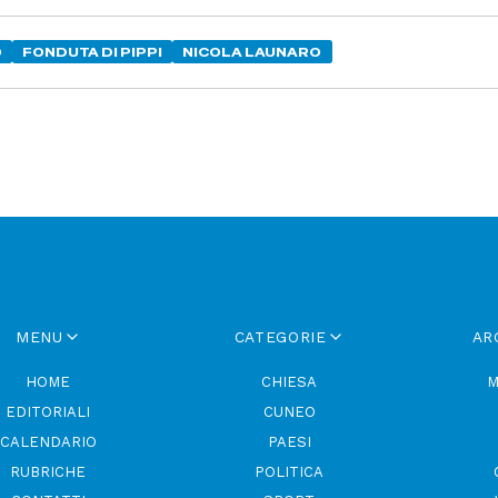
O
FONDUTA DI PIPPI
NICOLA LAUNARO
MENU
CATEGORIE
AR
HOME
CHIESA
M
EDITORIALI
CUNEO
CALENDARIO
PAESI
RUBRICHE
POLITICA