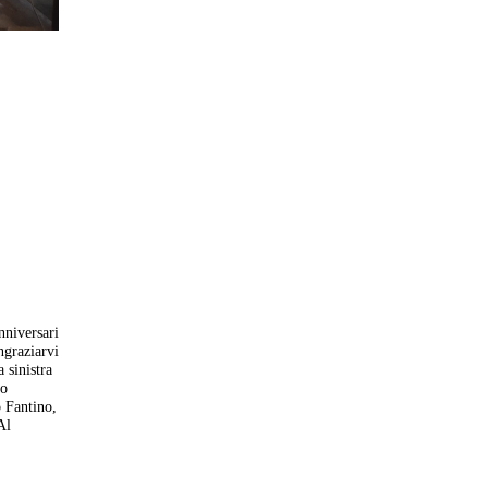
nniversari
ngraziarvi
 sinistra
no
 Fantino,
Al