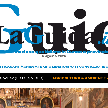
L'informazione quotidiana in Cuneo e provinci
6 agosto 2026
ITICA
SANITÀ
CHIESA
TEMPO LIBERO
SPORT
CONSIGLIO RE
Volley (FOTO e VIDEO)
AGRICOLTURA & AMBIENTE -
S