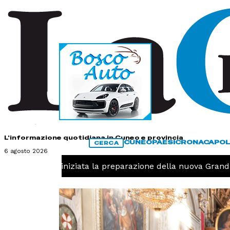
HOME
CONTATTI
L'informazione quotidiana in Cuneo e provincia
CUNEO
PAESI
CRONACA
POL
CERCA
6 agosto 2026
-
Pallavolo, iniziata la preparazione della nuova Granda 