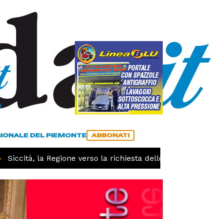
a
ACCEDI
ABBONATI
GIONALE DEL PIEMONTE
ABBONATI
iccità, la Regione verso la richiesta dello stato di calamit