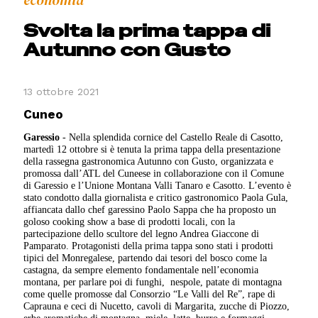
economia
Svolta la prima tappa di
Autunno con Gusto
13 ottobre 2021
Cuneo
Garessio
- Nella splendida cornice del Castello Reale di Casotto,
martedì 12 ottobre si è tenuta la prima tappa della presentazione
della rassegna gastronomica Autunno con Gusto, organizzata e
promossa dall’ATL del Cuneese in collaborazione con il Comune
di Garessio e l’Unione Montana Valli Tanaro e Casotto. L’evento è
stato condotto dalla giornalista e critico gastronomico Paola Gula,
affiancata dallo chef garessino Paolo Sappa che ha proposto un
goloso cooking show a base di prodotti locali, con la
partecipazione dello scultore del legno Andrea Giaccone di
Pamparato.
Protagonisti della prima tappa sono stati i prodotti
tipici del Monregalese, partendo dai tesori del bosco come la
castagna, da sempre elemento fondamentale nell’economia
montana, per parlare poi di funghi, nespole, patate di montagna
come quelle promosse dal Consorzio “Le Valli del Re”, rape di
Caprauna e ceci di Nucetto, cavoli di Margarita, zucche di Piozzo,
erbe aromatiche di montagna, miele, latte, burro e formaggi