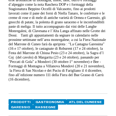
d’alpeggio come la nota Raschera DOP e i formaggi della
Stagionatura Beppino Occelli di Valcasotto, fino ai prodotti
lavorati come il pane dei forni di Niella Tanaro, le confetture e le
creme di rose e di mele di antiche varietà di Ormea e Garessio, gli
gnocchi di patate, la polenta di grano saraceno e le inconfondibili
paste di meliga. Il tutto accompagnato dai vini delle Langhe
Monregalesi, di Clavesana e l’Alta Langa affinato nelle Grotte dei
Dossi.
Tanti gli appuntamenti da segnare in calendario nelle
prossime settimane nell’area monregalese, a cui la Fiera Nazionale
del Marrone di Cuneo farà da apripista : “La Castagna Garessina”
(16 e 17 ottobre), le castagnate di Roburent (17 e 24 ottobre), la
Festa del Marrone di Chiusa Pesio (23 e 24 ottobre), la Sagra d’l
Coj (del cavolo) di Margarita (23 e 24 ottobre), passando per
“Peccati di Gola” a Mondovì (30 ottobre-1° novembre) e Bee -
Formaggi di Montagna a Villanova Mondovì (20 e 21 novembre),
la Fiera di San Nicolao e dei Puciu di Farigliano il 4 dicembre,
fino all’edizione numero 111 della Fiera del Bue Grasso di Carrù
(16 dicembre),
PRODOTTI
GASTRONOMIA
ATL DEL CUNEESE
GARESSIO
RASSEGNE