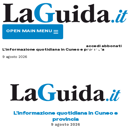
OPEN MAIN MENU
HOME
CONTATTI
accedi
abbonati
L'informazione quotidiana in Cuneo e provincia
9 agosto 2026
L'informazione quotidiana in Cuneo e
provincia
9 agosto 2026