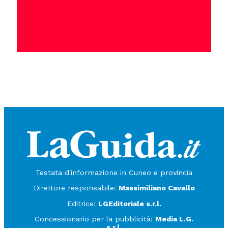
Testata d'informazione in Cuneo e provincia
Direttore responsabile:
Massimiliano Cavallo
Editrice:
LGEditoriale s.r.l.
Concessionario per la pubblicità:
Media L.G.
s.r.l.