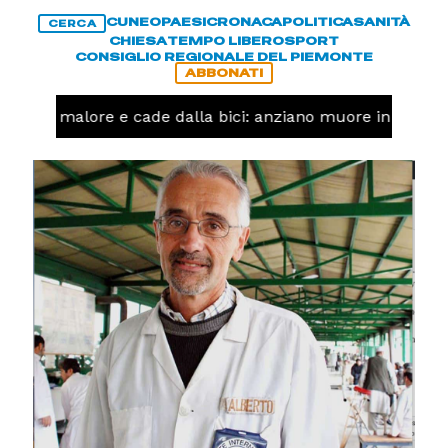
CUNEO
PAESI
CRONACA
POLITICA
SANITÀ
CERCA
CHIESA
TEMPO LIBERO
SPORT
CONSIGLIO REGIONALE DEL PIEMONTE
ABBONATI
Ha un malore e cade dalla bici: anziano muore in corso 