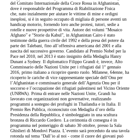
del Comitato Internazionale della Croce Rossa in Afghanistan,
dove è responsabile del Programma di Riabilitazione Fisica
che, nato inzialmente per aiutare le vittime di mine e ordigni
inesplosi, si è in seguito occupato di migliaia di persone aventi un
handicap motorio, fornendo loro anche protesi, tutori, sedie a
rotelle e nuove prospettive di vita. Autore dei volumi “Mosaico
Afghano” e “Storie da Kabul”, in Afghanistan Cairo è stato
testimone della guerra civile del 1992 e della presa del potere da
parte dei Talebani, fino all’offensiva americana del 2001 e alla
nascita del successivo governo. Candidato al Premio Nobel per la
Pace nel 2010, nel 2013 è stato insignito della Medaglia Hanry
Dunant a Sydney. Il diplomatico Filippo Grandi è, invece, Alto
Commissario delle Nazioni Unite per i rifugiati dal 1° gennaio
2016, primo italiano a ricoprire questo ruolo. Milanese, 64enne, ha
ricoperto le cariche di vice rappresentante speciale dell’Onu per
l’Afghanistan e commissario generale dell’Agenzia Onu per il
soccorso e l’occupazione dei rifugiati palestinesi nel Vicino Oriente
(UNRWA). Prima di entrare nelle Nazioni Unite, Grandi ha
lavorato con organizzazioni non governative, realizzando
programmi a sostegno dei profughi in Thailandia e in Italia. Il
Premio Res Publica, riconosciuto con Medaglia d’oro della
Presidenza della Repubblica, è simboleggiato in una scultura
bronzea di Riccardo Cordero. La cerimonia di consegna è in
programma nel pomeriggio di sabato 30 ottobre, presso la Sala
Ghislieri di Mondovì Piazza. L’evento sarà preceduto da una tavola
rotonda sul tema “Dall’io al noi - come il cuore dei giovani può